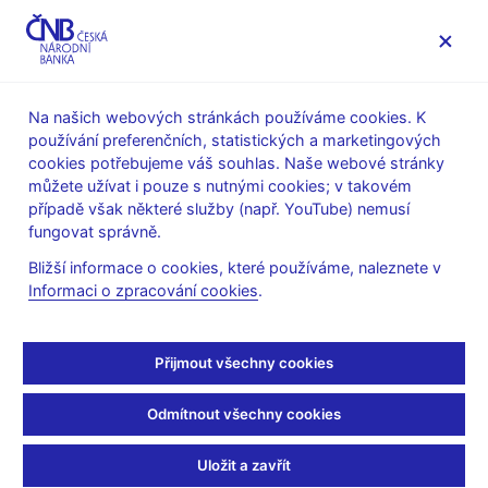
MENU
Na našich webových stránkách používáme cookies. K
používání preferenčních, statistických a marketingových
Úvod
Veřejnost
Servis pro média
Fotogalerie
cookies potřebujeme váš souhlas. Naše webové stránky
můžete užívat i pouze s nutnými cookies; v takovém
Sat Jun 08 15:33:00 CEST 2019
případě však některé služby (např. YouTube) nemusí
Muzejní noc v ČNB
fungovat správně.
Bližší informace o cookies, které používáme, naleznete v
přilákala rekordní počet
Informaci o zpracování cookies
.
návštěvníků
Přijmout všechny cookies
V sobotu 8. 6. se Česká národní banka stala již potřetí součástí
Pražské muzejní noci. Možnosti přijít do centrální banky využilo
Odmítnout všechny cookies
přes 1 300 návštěvníků. Kvůli velkému zájmu a dlouhé frontě,
která se tvořila již před 18. hodinou, začaly prohlídky už o čtvrt
Uložit a zavřít
hodiny dříve, než bylo původně plánováno. Veřejnosti byla až do