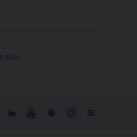
df, 433 kB)