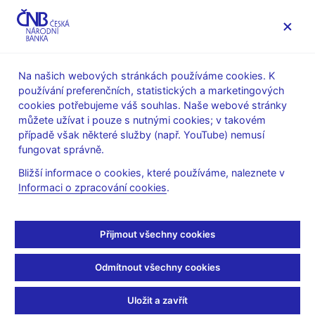
MENU
Na našich webových stránkách používáme cookies. K
používání preferenčních, statistických a marketingových
Úvod
Veřejnost
Kontakty
cookies potřebujeme váš souhlas. Naše webové stránky
Stížnosti na finanční instituce
můžete užívat i pouze s nutnými cookies; v takovém
případě však některé služby (např. YouTube) nemusí
Stížnosti na finanční
fungovat správně.
instituce
Bližší informace o cookies, které používáme, naleznete v
Informaci o zpracování cookies
.
Pokud máte jakýkoliv problém s finanční institucí působící v
České republice, podívejte se, jak postupovat při jeho řešení.
Přijmout všechny cookies
Kromě toho, že můžete na problém upozornit Českou národní
banku prostřednictvím formuláře níže, můžete danou věc řešit
Odmítnout všechny cookies
přímo s dotčenou finanční institucí, případně se můžete obrátit
na soud či na subjekt mimosoudního řešení sporů.
Uložit a zavřít