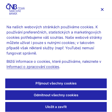
MENU
Na našich webových stránkách používáme cookies. K
používání preferenčních, statistických a marketingových
Úvod
Veřejnost
cookies potřebujeme váš souhlas. Naše webové stránky
Informace k situaci v sektoru družstevních záložen
můžete užívat i pouze s nutnými cookies; v takovém
případě však některé služby (např. YouTube) nemusí
Informace k situaci v
fungovat správně.
sektoru družstevních
Bližší informace o cookies, které používáme, naleznete v
Informaci o zpracování cookies
.
záložen
Přijmout všechny cookies
V odkazech níže naleznete informace související se sektorem
družstevních záložen – kromě základních informací a častých
Odmítnout všechny cookies
otázek a odpovědí také tiskové zprávy týkající se
Metropolitního spořitelního družstva a WPB Capital.
Uložit a zavřít