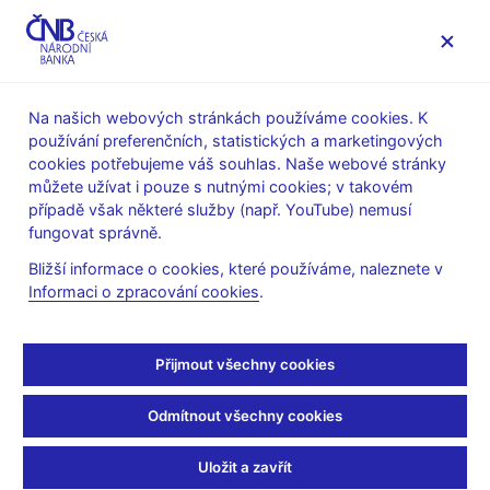
MENU
Na našich webových stránkách používáme cookies. K
používání preferenčních, statistických a marketingových
Úvod
Měnová politika
Prognóza
cookies potřebujeme váš souhlas. Naše webové stránky
Prognóza ČNB - archiv
můžete užívat i pouze s nutnými cookies; v takovém
případě však některé služby (např. YouTube) nemusí
Prognóza ČNB ze srpna
fungovat správně.
2019
Bližší informace o cookies, které používáme, naleznete v
Informaci o zpracování cookies
.
(zveřejněná 1. 8. 2019)
Celková inflace
Přijmout všechny cookies
Měnověpolitická inflace
Odmítnout všechny cookies
Hrubý domácí produkt
Úrokové sazby (3M PRIBOR)
Uložit a zavřít
Kurz