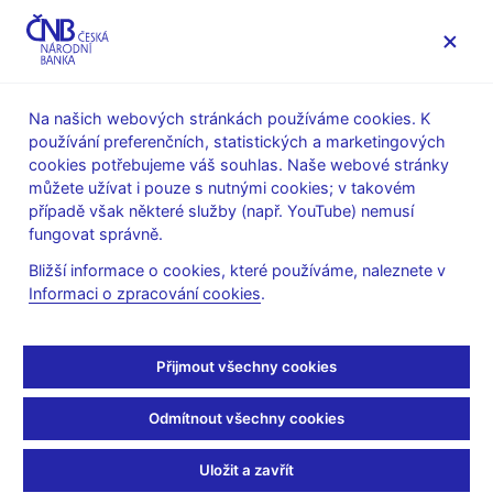
MENU
Na našich webových stránkách používáme cookies. K
používání preferenčních, statistických a marketingových
Úvod
Měnová politika
Archiv Zpráv o inflaci
cookies potřebujeme váš souhlas. Naše webové stránky
můžete užívat i pouze s nutnými cookies; v takovém
ZPRÁVA O INFLACI
III/2019
případě však některé služby (např. YouTube) nemusí
Zpráva o inflaci – III/2019
fungovat správně.
Bližší informace o cookies, které používáme, naleznete v
Tato Zpráva o inflaci byla schválena bankovní radou České
Informaci o zpracování cookies
.
národní banky dne 8. srpna 2019 a obsahuje – až na dílčí
výjimky – informace dostupné k 19. červenci 2019.
Přijmout všechny cookies
Zpráva o inflaci III/2019 (pdf, 1 MB)
Tabulky a grafy z textu v xls
Odmítnout všechny cookies
Tabulka klíčových makroekonomických indikátorů (xlsx, 68
kB)
Uložit a zavřít