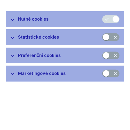
Tematické přílohy a boxy
Nutné cookies
Zůstaňme v kontaktu
Newsletter
Statistické cookies
Preferenční cookies
Marketingové cookies
Nejčastější odkazy
Výměna neplatných bankovek
Informace k Sberbank CZ
Výměna poškozených peněz
Seznamy regulovaných a registrovaných subjektů