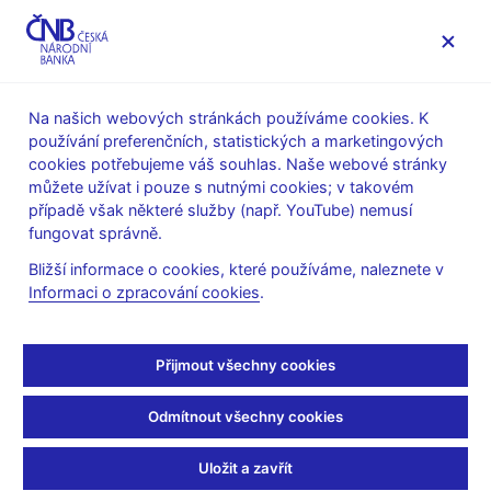
MENU
Na našich webových stránkách používáme cookies. K
používání preferenčních, statistických a marketingových
Úvod
Měnová politika
Rozhodnutí bankovní rady
cookies potřebujeme váš souhlas. Naše webové stránky
můžete užívat i pouze s nutnými cookies; v takovém
ROZHODNUTÍ BR
28. 3. 2013
případě však některé služby (např. YouTube) nemusí
Rozhodnutí bankovní
fungovat správně.
Bližší informace o cookies, které používáme, naleznete v
rady ČNB - 2013
Informaci o zpracování cookies
.
Prohlášení a prezentace
:
Prezentace (pdf, 210 kB)
Přijmout všechny cookies
Audio/video záznam z tiskové konference
:
Odmítnout všechny cookies
Video (mp4, 18 MB)
Audio (mp3, 25 MB)
Uložit a zavřít