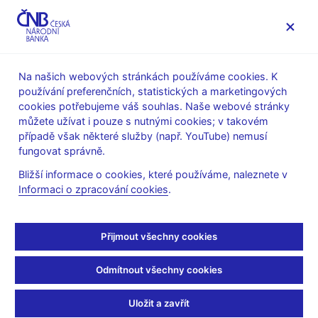
MENU
Na našich webových stránkách používáme cookies. K
používání preferenčních, statistických a marketingových
Úvod
Měnová politika
Rozhodnutí bankovní rady
cookies potřebujeme váš souhlas. Naše webové stránky
můžete užívat i pouze s nutnými cookies; v takovém
ROZHODNUTÍ BR
28. 6. 2012
případě však některé služby (např. YouTube) nemusí
Rozhodnutí bankovní
fungovat správně.
Bližší informace o cookies, které používáme, naleznete v
rady ČNB - 2012
Informaci o zpracování cookies
.
Prohlášení a prezentace
:
Prezentace (pdf, 197 kB)
Přijmout všechny cookies
Audio/video záznam z tiskové konference
:
Odmítnout všechny cookies
Video (mp4, 21 MB)
Audio (mp3, 29 MB)
Uložit a zavřít