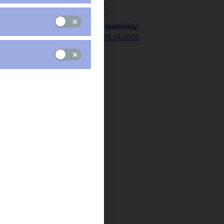
Záznam 25.04.2002
Protokol a podkladové materiály
:
Protokol, podklady 25.04.2002