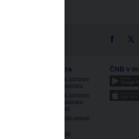
tter
odkazy
ČNB extra
ČNB v m
a
Vystoupení, rozhovory
a články guvernéra
ázky
Vystoupení, rozhovory
ajetku
a články guvernéra
ných prostor
(úplný výpis)
Návštěvnické centrum
ČNB
Historie ČNB