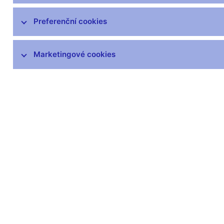
Zprávy o vývoji platební bilance
Preferenční cookies
Šetření úvěrových podmínek bank
Marketingové cookies
Přijetí eura
Měnová politika a její zázemí
Externí posouzení analytického a
modelového rámce měnové politiky
Související odkazy
Jak se bankovní rada rozhoduje
Hlasování bankovní rady (xlsx, 169 kB)