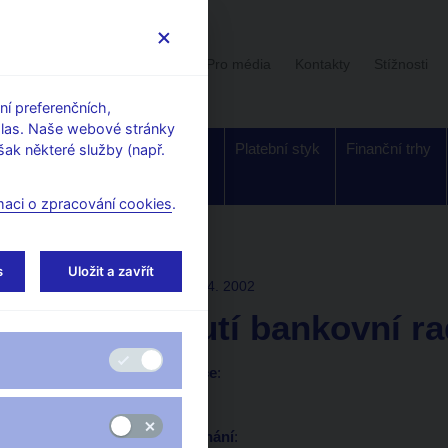
Uživatelská sekce
Stalo se
Pro média
Kontakty
Stížnosti
í preferenčních,
hlas. Naše webové stránky
Dohled a
Bankovky a
Platební styk
Finanční trhy
ak některé služby (např.
regulace
mince
maci o zpracování cookies
.
í rady
s
Uložit a zavřít
ROZHODNUTÍ BR
25. 4. 2002
Rozhodnutí bankovní ra
Prohlášení a prezentace
:
prezentace (99 kB)
Písemný záznam z jednání
: