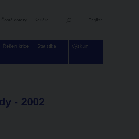
Časté dotazy
Kariéra
English
Řešení krize
Statistika
Výzkum
dy - 2002