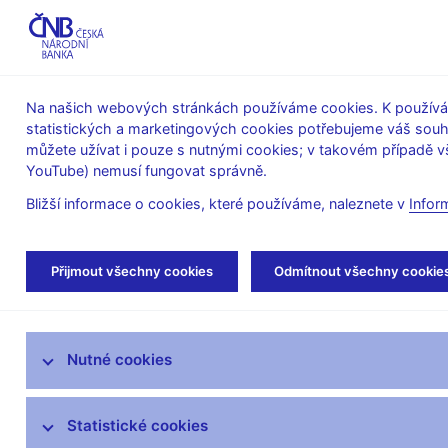
ABO-K
Na našich webových stránkách používáme cookies. K používán
statistických a marketingových cookies potřebujeme váš sou
O ČNB
Měnová
Finanční
můžete užívat i pouze s nutnými cookies; v takovém případě vš
YouTube) nemusí fungovat správně.
politika
stabilita
Bližší informace o cookies, které používáme, naleznete v
Infor
Úvod
Měnová politika
Rozhodnutí bankovn
Přijmout všechny cookies
Odmítnout všechny cookie
Úloha měnové politiky
Nutné cookies
Rozhodnutí bankovní rady
Prognóza
Statistické cookies
Zprávy o měnové politice