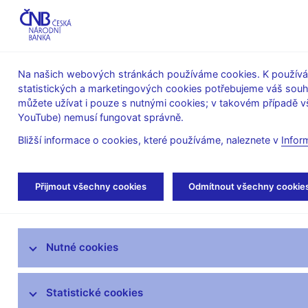
ABO-K
Na našich webových stránkách používáme cookies. K používán
statistických a marketingových cookies potřebujeme váš sou
O ČNB
Měnová
Finanční
můžete užívat i pouze s nutnými cookies; v takovém případě vš
YouTube) nemusí fungovat správně.
politika
stabilita
Bližší informace o cookies, které používáme, naleznete v
Infor
Úvod
Bankovky a mince
Numizmatika
Přijmout všechny cookies
Odmítnout všechny cookie
Zlatá mince - kubismus - lázeňský dům v Lázních B
Bankovky
Nutné cookies
Mince
Statistické cookies
Výměna tuzemských peněz