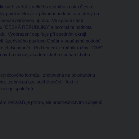
ldických zvířat z velkého státního znaku České
ský pavilon Gočár v původní podobě, umístěný na
ůvodní parkovou úpravu. Ve spodní části
tátu "ČESKÁ REPUBLIKA" a nominální hodnota
u. Vyobrazení doplňuje při spodním okraji
elí lázeňského pavilonu Gočár v současné podobě
ních Bohdanči". Pod textem je ročník ražby "2005"
ho návrhu mince, akademického sochaře Jiřího
hlednicového formátu, zhotovená na polokartónu
m, technikou tzv. suché pečeti. Text je
ince je společná.
 nezajišťuje přímo, ale prostřednictvím subjektů