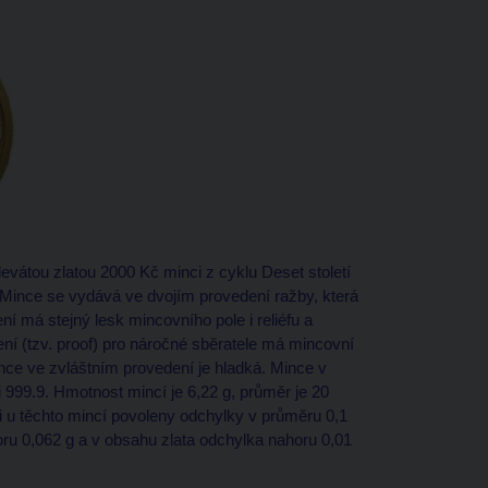
átou zlatou 2000 Kč minci z cyklu Deset století
Mince se vydává ve dvojím provedení ražby, která
í má stejný lesk mincovního pole i reliéfu a
í (tzv. proof) pro náročné sběratele má mincovní
ince ve zvláštním provedení je hladká. Mince v
 999.9. Hmotnost mincí je 6,22 g, průměr je 20
 u těchto mincí povoleny odchylky v průměru 0,1
ru 0,062 g a v obsahu zlata odchylka nahoru 0,01