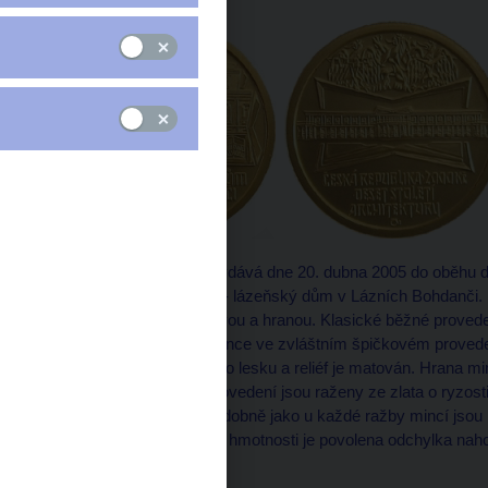
Česká národní banka vydává dne 20. dubna 2005 do oběhu dev
architektury - Kubismus- lázeňský dům v Lázních Bohdanči. 
se liší povrchovou úpravou a hranou. Klasické běžné proveden
vroubkovanou hranu. Mince ve zvláštním špičkovém proveden
pole leštěné do vysokého lesku a reliéf je matován. Hrana m
běžném i špičkovém provedení jsou raženy ze zlata o ryzosti
mm a síla 1,50 mm. Obdobně jako u každé ražby mincí jsou i
mm a v síle 0,15 mm. V hmotnosti je povolena odchylka naho
%.