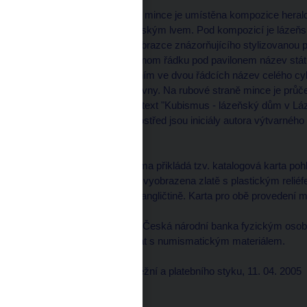
V horní části lícní strany mince je umístěna kompozice hera
republiky uprostřed s českým lvem. Pod kompozicí je lázeň
pozadí geometrického obrazce znázorňujícího stylizovanou p
mincovního pole je v jednom řádku pod pavilonem název s
mince "2000 Kč" a pod ním ve dvou řádcích název celého cykl
uprostřed značka mincovny. Na rubové straně mince je průč
a pod ním dvouřádkový text "Kubismus - lázeňský dům v Láz
a při spodním okraji uprostřed jsou iniciály autora výtvarné
Věnečka.
Ke každé minci se zdarma přikládá tzv. katalogová karta po
červené barvy. Mince je vyobrazena zlatě s plastickým reliéfe
dvojjazyčný v češtině a angličtině. Karta pro obě provedení m
Prodej pamětních mincí Česká národní banka fyzickým osobám
oprávněných obchodovat s numismatickým materiálem.
Zpracovala
: sekce peněžní a platebního styku, 11. 04. 2005