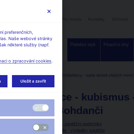
Uživatelská sekce
Stalo se
Pro média
Kontakty
Stížnosti
í preferenčních,
hlas. Naše webové stránky
Dohled a
Bankovky a
Platební styk
Finanční trhy
ak některé služby (např.
regulace
mince
maci o zpracování cookies
.
Zlaté mince
Deset století architektury - sada deseti zlatých mincí
s
Uložit a zavřít
ohdanči
Zlatá mince - kubismus 
Lázních Bohdanči
Příprava návrhů platidla - soutěžní podmínky
Technická příprava platidla - výsledky soutěže