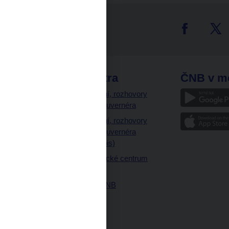
tter
odkazy
ČNB extra
ČNB v m
a
Vystoupení, rozhovory
a články guvernéra
ázky
Vystoupení, rozhovory
ajetku
a články guvernéra
ných prostor
(úplný výpis)
Návštěvnické centrum
ČNB
Historie ČNB