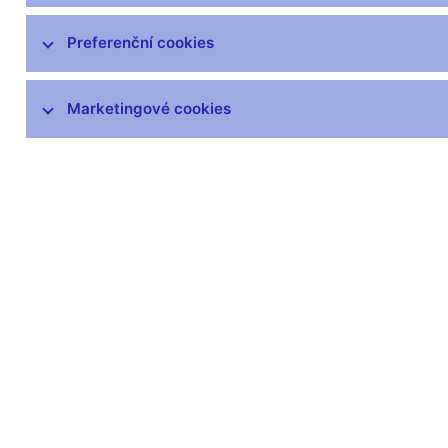
opotřebených oběhem, běžně
poškozených a neplatných peněz
Preferenční cookies
Výskyt padělků
Peněžní oběh
Marketingové cookies
Numizmatika
Plán emise mincí a bankovek v
letech 2026–2030
Plán emise mincí a bankovek v
letech 2021–2025
Aktuálně vyhlášené podmínky k
soutěžím na umělecké návrhy
Prodej sběratelského materiálu
Legislativa