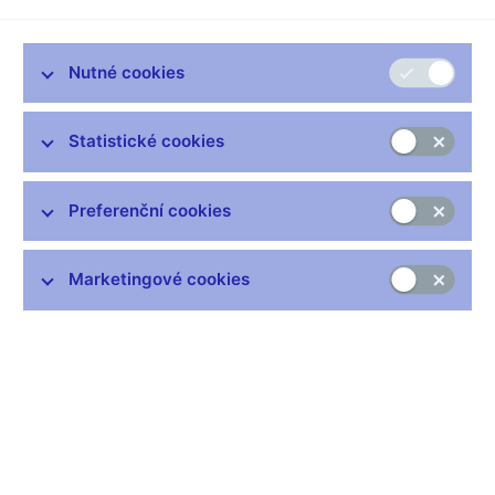
Příprava návrhů platidla – soutěžní podmínky (pdf, 3,3 MB)
Nutné cookies
Statistické cookies
Preferenční cookies
Marketingové cookies
Česká národní banka vypsala v září 2024 ceny za předložení
uměleckého návrhu na zlatou minci Městská památková
rezervace Tábor s uzávěrkou dne 1. listopadu 2024.
Vypsání ceny za předložení uměleckého návrhu na zlatou 5 000
Kč minci „Městská památková rezervace Tábor“ se zúčastnilo
12 výtvarníků, kteří předložili celkem 21 sádrových modelů.
Vyhodnocení návrhů předložených v souvislosti s vypsáním
ceny uskutečnila dne 12. listopadu 2024 Komise pro