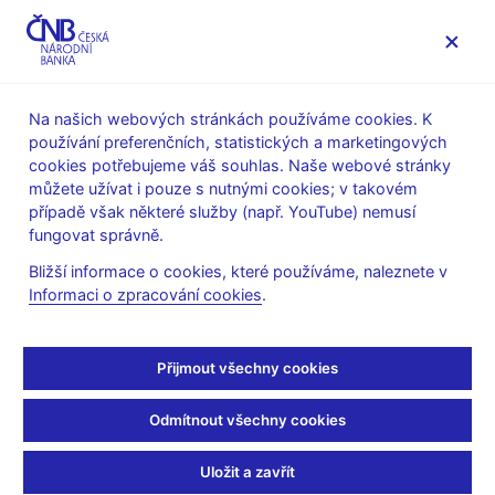
MENU
Na našich webových stránkách používáme cookies. K
používání preferenčních, statistických a marketingových
Úvod
Bankovky a mince
Numizmatika
cookies potřebujeme váš souhlas. Naše webové stránky
Plán emise mincí a bankovek v letech 2021–2025
můžete užívat i pouze s nutnými cookies; v takovém
Zlaté mince
případě však některé služby (např. YouTube) nemusí
ZM Městská památková rezervace Tábor – technická
fungovat správně.
příprava platidla
Bližší informace o cookies, které používáme, naleznete v
ZM Městská památková
Informaci o zpracování cookies
.
rezervace Tábor –
Přijmout všechny cookies
technická příprava
Odmítnout všechny cookies
platidla
Uložit a zavřít