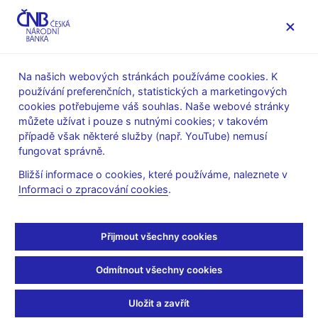
MENU
Na našich webových stránkách používáme cookies. K
používání preferenčních, statistických a marketingových
Úvod
Bankovky a mince
Legislativa
cookies potřebujeme váš souhlas. Naše webové stránky
Odborné kurzy
můžete užívat i pouze s nutnými cookies; v takovém
případě však některé služby (např. YouTube) nemusí
Odborné kurzy
fungovat správně.
Bližší informace o cookies, které používáme, naleznete v
Česká národní banka pořádá odborné kurzy o rozpoznávání
Informaci o zpracování cookies
.
bankovek a mincí podezřelých z padělání nebo pozměňování
podle
§ 33 zákona č. 136/2011 Sb., o oběhu bankovek a mincí
.
Typy
Přijmout všechny cookies
Odmítnout všechny cookies
Odborný kurz typu A (pro budoucí
lektory)
Uložit a zavřít