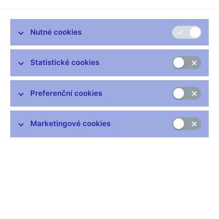
Návštěvnickém centru ČNB.
Související odkazy
Nutné cookies
Cenu guvernéra ČNB získal Martin Smrž
– tisková
zpráva
Statistické cookies
Fotogalerie Flickr (externí odkaz)
Preferenční cookies
Marketingové cookies