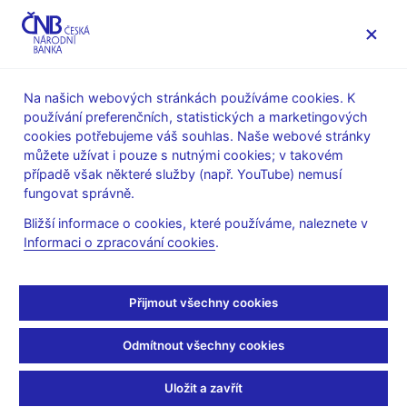
MENU
Na našich webových stránkách používáme cookies. K
používání preferenčních, statistických a marketingových
Úvod
Veřejnost
Servis pro média
Fotogalerie
cookies potřebujeme váš souhlas. Naše webové stránky
můžete užívat i pouze s nutnými cookies; v takovém
30. 5. 2026
případě však některé služby (např. YouTube) nemusí
Slavnostní vyhlášení
fungovat správně.
Bližší informace o cookies, které používáme, naleznete v
vítěze Ceny guvernéra
Informaci o zpracování cookies
.
ČNB
Přijmout všechny cookies
Guvernér České národní banky Aleš Michl udělil již počtvrté
Cenu guvernéra ČNB za přínos k rozvoji finanční a ekonomické
Odmítnout všechny cookies
gramotnosti. Ocenění získal Martin Smrž, který se v této oblasti
dlouhodobě věnuje propojování školního prostředí s praxí.
Uložit a zavřít
Slavnostní ceremoniál se uskutečnil v sobotu 30. května 2026 v