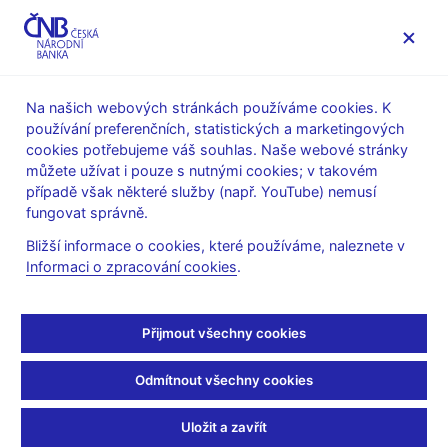
MENU
Na našich webových stránkách používáme cookies. K
používání preferenčních, statistických a marketingových
Úvod
Veřejnost
Servis pro média
Fotogalerie
cookies potřebujeme váš souhlas. Naše webové stránky
můžete užívat i pouze s nutnými cookies; v takovém
Wed Oct 23 16:08:06 CEST 2019
případě však některé služby (např. YouTube) nemusí
ČNB na veletrhu
fungovat správně.
Bližší informace o cookies, které používáme, naleznete v
pracovních příležitostí
Informaci o zpracování cookies
.
Česká národní banka se ve dnech 23. a 24. října 2019 vůbec
poprvé zúčastnila veletrhu pracovních příležitostí Profesia days.
Přijmout všechny cookies
Více na
https://profesiadays.cz/
Odmítnout všechny cookies
Uložit a zavřít