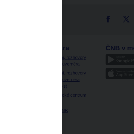
tter
odkazy
ČNB extra
ČNB v m
a
Vystoupení, rozhovory
a články guvernéra
ázky
Vystoupení, rozhovory
ajetku
a články guvernéra
ných prostor
(úplný výpis)
Návštěvnické centrum
ČNB
Historie ČNB