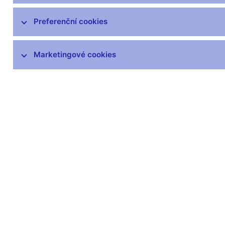
čnBlog
ČNBvlog
Preferenční cookies
ČNBpodcast
Fotogalerie
Marketingové cookies
Komentáře ČNB ke zveřejněným
statistickým údajům o inflaci a HDP
Audio, video
Prezentace pro novináře
Vystoupení, konference, semináře
Mediální karanténa
Harmonogramy a další informace
Kontakty