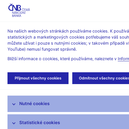
ABO-K
Na našich webových stránkách používáme cookies. K používán
statistických a marketingových cookies potřebujeme váš sou
O ČNB
Měnová
Finanční
můžete užívat i pouze s nutnými cookies; v takovém případě vš
YouTube) nemusí fungovat správně.
politika
stabilita
Bližší informace o cookies, které používáme, naleznete v
Infor
Úvod
Veřejnost
Servis pro média
Fot
Přijmout všechny cookies
Odmítnout všechny cookie
Servis pro média
Nutné cookies
Tiskové zprávy
Autorské články, rozhovory
Statistické cookies
Vystoupení a rozhovory guvernéra