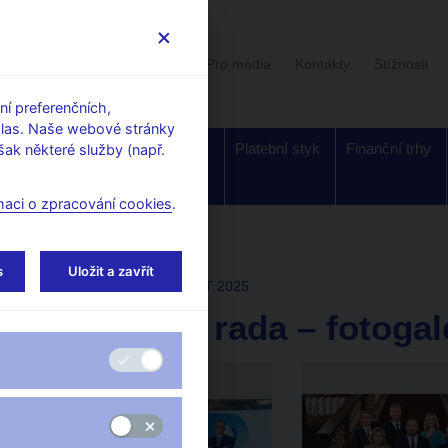
Uživatelská sekce
Stalo se
Pro média
Kontakty
Stížnosti
í preferenčních,
hlas. Naše webové stránky
Dohled a
Bankovky a
Platební styk
Finanční trhy
ak některé služby (např.
regulace
mince
maci o zpracování cookies
.
ogalerie
s
Uložit a zavřít
Thu Jan 30 09:13:00 CET 2025
Bankovní rada – fotogal