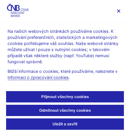
MENU
Na našich webových stránkách používáme cookies. K
používání preferenčních, statistických a marketingových
Úvod
O ČNB
ČNBvlog
cookies potřebujeme váš souhlas. Naše webové stránky
můžete užívat i pouze s nutnými cookies; v takovém
Tue Aug 11 12:39:00 CEST 2020
případě však některé služby (např. YouTube) nemusí
Statistika platebního
fungovat správně.
Bližší informace o cookies, které používáme, naleznete v
styku
Informaci o zpracování cookies
.
Nemáte povoleny cookies, které jsou nutné pro přehrání tohoto
Přijmout všechny cookies
obsahu, který je hostován třetí stranou. Zobrazením externího
obsahu přijímáte
smluvní podmínky provozovatele služby YouTube
.
Odmítnout všechny cookies
Uložit a zavřít
Jednorázově povolit cookies a přehrát video