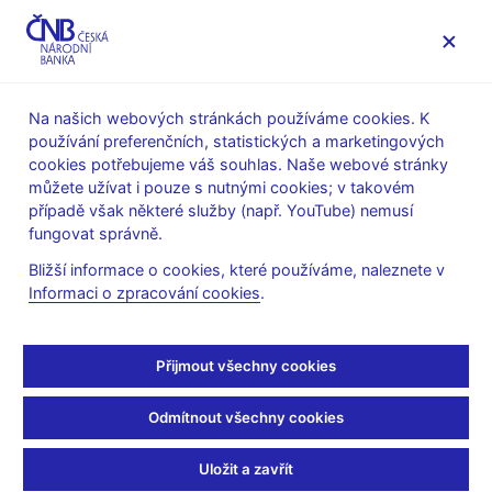
MENU
Na našich webových stránkách používáme cookies. K
používání preferenčních, statistických a marketingových
Úvod
O ČNB
ČNBvlog
cookies potřebujeme váš souhlas. Naše webové stránky
můžete užívat i pouze s nutnými cookies; v takovém
Thu Mar 25 10:00:00 CET 2021
případě však některé služby (např. YouTube) nemusí
Nová pravidla pro platby
fungovat správně.
Bližší informace o cookies, které používáme, naleznete v
kartou na internetu
Informaci o zpracování cookies
.
Nemáte povoleny cookies, které jsou nutné pro přehrání tohoto
Přijmout všechny cookies
obsahu, který je hostován třetí stranou. Zobrazením externího
obsahu přijímáte
smluvní podmínky provozovatele služby YouTube
.
Odmítnout všechny cookies
Uložit a zavřít
Jednorázově povolit cookies a přehrát video