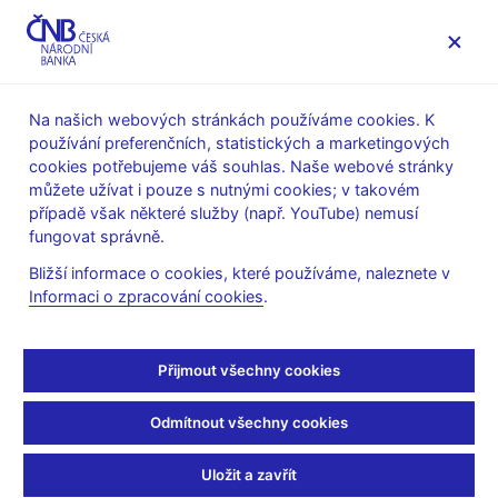
MENU
Na našich webových stránkách používáme cookies. K
používání preferenčních, statistických a marketingových
Úvod
O ČNB
cookies potřebujeme váš souhlas. Naše webové stránky
Poskytování informací Českou národní bankou podle zákona
můžete užívat i pouze s nutnými cookies; v takovém
č.106/1999 Sb., o svobodném přístupu k informacím
případě však některé služby (např. YouTube) nemusí
Informace poskytnuté Českou národní bankou podle zákona
fungovat správně.
č. 106/1999 Sb., o svobodném přístupu k informacím
Bližší informace o cookies, které používáme, naleznete v
7. 5. 2026
Informaci o zpracování cookies
.
Informace poskytnuté na
žádost ze dne 2. 4. 2026
Přijmout všechny cookies
týkající se nařízení RTS
Odmítnout všechny cookies
SCA
Uložit a zavřít