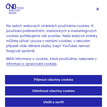
MENU
Na našich webových stránkách používáme cookies. K
používání preferenčních, statistických a marketingových
Úvod
O ČNB
cookies potřebujeme váš souhlas. Naše webové stránky
Poskytování informací Českou národní bankou podle zákona
můžete užívat i pouze s nutnými cookies; v takovém
č.106/1999 Sb., o svobodném přístupu k informacím
případě však některé služby (např. YouTube) nemusí
Informace poskytnuté Českou národní bankou podle zákona
fungovat správně.
č. 106/1999 Sb., o svobodném přístupu k informacím
Bližší informace o cookies, které používáme, naleznete v
21. 11. 2025
Informaci o zpracování cookies
.
Informace poskytnuté na
žádost ze dne 8. 11.
Přijmout všechny cookies
2025 týkající se řízení dle
Odmítnout všechny cookies
nařízení MiCA
Uložit a zavřít