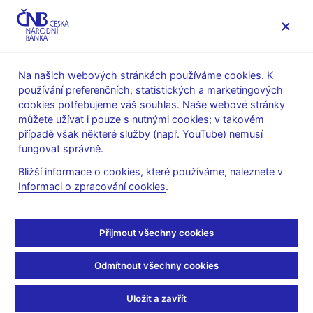
MENU
Na našich webových stránkách používáme cookies. K
používání preferenčních, statistických a marketingových
Úvod
O ČNB
cookies potřebujeme váš souhlas. Naše webové stránky
Poskytování informací Českou národní bankou podle zákona
můžete užívat i pouze s nutnými cookies; v takovém
č.106/1999 Sb., o svobodném přístupu k informacím
případě však některé služby (např. YouTube) nemusí
Informace poskytnuté Českou národní bankou podle zákona
fungovat správně.
č. 106/1999 Sb., o svobodném přístupu k informacím
Bližší informace o cookies, které používáme, naleznete v
27. 2. 2026
Informaci o zpracování cookies
.
Informace poskytnuté na
žádost ze dne 17. 2. 2026
Přijmout všechny cookies
týkající se JERRS
Odmítnout všechny cookies
Uložit a zavřít
Dotaz: