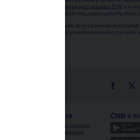
výroku rozhodnutí) na
internetových stránkách ČNB
, a to v
[určením segmentu finančního trhu, typem správního řízení (
ČNB v této souvislosti uvádí, že svá pravomocná rozhodnutí s
výroky), zveřejňuje, pokud jí povinnost takového zveřejnění u
tter
odkazy
ČNB extra
ČNB v m
a
Vystoupení, rozhovory
a články guvernéra
ázky