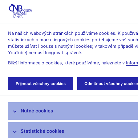
ABO-K
Na našich webových stránkách používáme cookies. K používán
statistických a marketingových cookies potřebujeme váš sou
O ČNB
Měnová
Finanční
můžete užívat i pouze s nutnými cookies; v takovém případě vš
YouTube) nemusí fungovat správně.
politika
stabilita
Bližší informace o cookies, které používáme, naleznete v
Infor
Úvod
O ČNB
Poskytování informací Česk
Přijmout všechny cookies
Odmítnout všechny cookie
Informace poskytnuté Českou národní bankou podle
Mandát České národní banky
Nutné cookies
Bankovní rada
Statistické cookies
Kde nás najdete