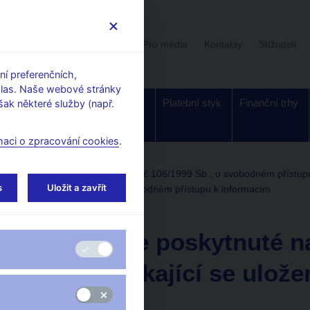
Uživatelská sekce
Stalo se
Pro média
Kontakty
Stížnosti
í preferenčních,
hlas. Naše webové stránky
Dohled a
Bankovky a
Platební styk
Finanční trhy
ak některé služby (např.
regulace
mince
maci o zpracování cookies
.
ou národní bankou podle zákona č.106/1999 Sb., o svobodném přístup
s
Uložit a zavřít
 zákona č. 106/1999 Sb., o svobodném přístupu k informacím
21. 3. 2025
Informace poskytnuté na
3. 2025 týkající se ulož
Dotaz: