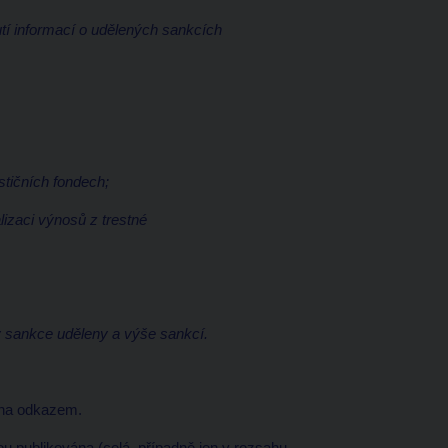
tí informací o udělených sankcích
estičních fondech;
lizaci výnosů z trestné
y sankce uděleny a výše sankcí.
ona odkazem.
ou publikována (celá, případně jen v rozsahu