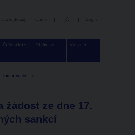
Časté dotazy
Kariéra
English
Řešení krize
Statistika
Výzkum
u k informacím
 žádost ze dne 17.
ených sankcí