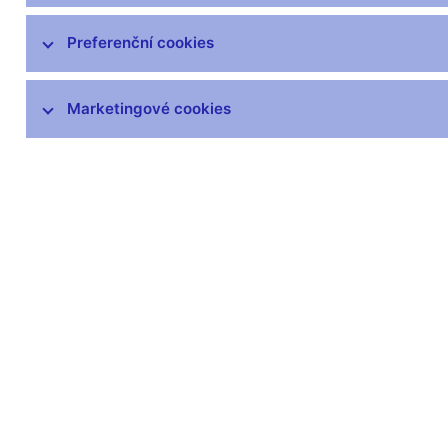
Organizační struktura
Preferenční cookies
Hospodaření
ČNB v EU a mezinárodních vztazích
Marketingové cookies
Publikace
Kongresové centrum
Finanční a ekonomická gramotnost
Návštěvnické centrum
Odborná knihovna
Archiv
Věstník
čnBlog
ČNBvlog