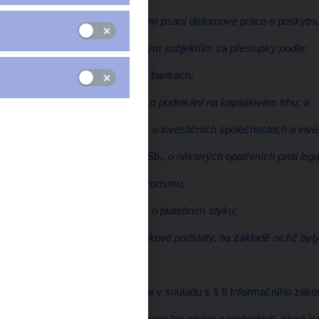
Zdvořile žádám za účelem psaní diplomové práce o poskytnu
dohlíženým / dozorovaným subjektům za přestupky podle:
(i) zák. č. 21/1992 Sb., o bankách;
(ii) zák. č. 256/2004 Sb., o podnikání na kapitálovém trhu; a
(iii) zák. č. 240/2013 Sb., o investičních společnostech a inv
(iv) zákona č. 253/2008 Sb., o některých opatřeních proti lega
činnosti a financování terorismu;
(v) zák. č. 370/2017 Sb., o platebním styku;
zejména odkazy na skutkové podstaty, na základě nichž byl
Odpověď:
ČNB Vaši žádost vyřizuje v souladu s § 6 Informačního zák
Vámi požadované informace lze získat z rozhodnutí, která js