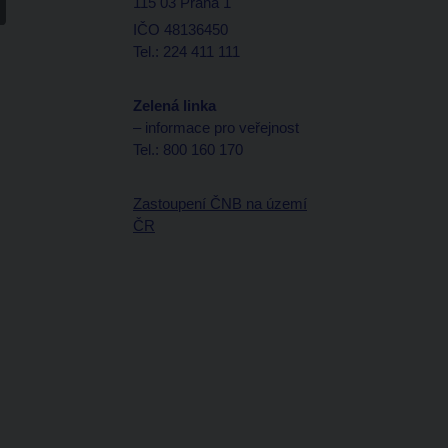
115 03 Praha 1
IČO 48136450
Tel.: 224 411 111
Zelená linka
– informace pro veřejnost
Tel.: 800 160 170
Zastoupení ČNB na území
ČR