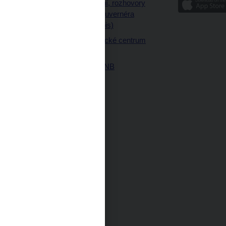
Vystoupení, rozhovory
ajetku
a články guvernéra
ných prostor
(úplný výpis)
Návštěvnické centrum
ČNB
Historie ČNB