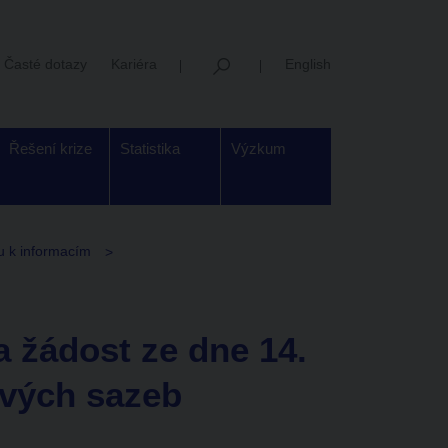
Časté dotazy
Kariéra
English
Řešení krize
Statistika
Výzkum
u k informacím
 žádost ze dne 14.
ových sazeb