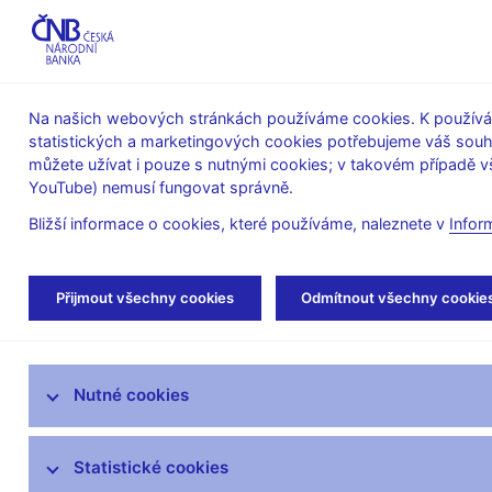
ABO-K
Na našich webových stránkách používáme cookies. K používán
statistických a marketingových cookies potřebujeme váš sou
O ČNB
Měnová
Finanční
můžete užívat i pouze s nutnými cookies; v takovém případě vš
YouTube) nemusí fungovat správně.
politika
stabilita
Bližší informace o cookies, které používáme, naleznete v
Infor
Úvod
O ČNB
Poskytování informací Česk
Přijmout všechny cookies
Odmítnout všechny cookie
Informace poskytnuté Českou národní bankou podle
Mandát České národní banky
Nutné cookies
Bankovní rada
Statistické cookies
Kde nás najdete