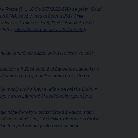
 Praze (č. j. 16 Co 107/2022-198) se píše: "Soud
ch ČNB, když v měsíci červnu 2017 činila
zby nad 1 rok do 5 let 8,63 %." Bohužel, nikde
u ARAD (
https://www.cnb.cz/arad/#/cs/sets
).
de najdu zmíněnou sazbu úvěrů a půjček ve výši
 souladu s § 2254 odst. 2 občanského zákoníku, v
avek po pronajímateli na tento úrok, kterou
 aby mohly úrok z kauce určit a že otázka úroku z
sto je v praxi záměrně či nevědomky opomíjená,
uje nějaké kroky v oblasti úroků z kauce (např.
ň orientačně - najít, či nějaká informace o úroku
dně této problematiky informovaná nebo