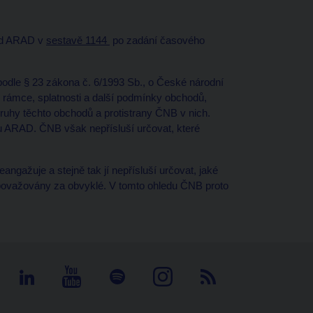
řad ARAD v
sestavě 1144
po zadání časového
dle § 23 zákona č. 6/1993 Sb., o České národní
 rámce, splatnosti a další podmínky obchodů,
druhy těchto obchodů a protistrany ČNB v nich.
mu ARAD. ČNB však nepřísluší určovat, které
angažuje a stejně tak jí nepřísluší určovat, jaké
 považovány za obvyklé. V tomto ohledu ČNB proto