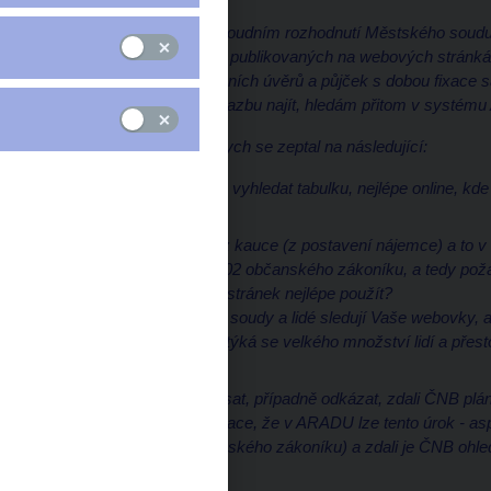
Ve veřejně dostupném soudním rozhodnutí Městského soudu v
přitom vyšel z informací publikovaných na webových stránká
průměrná sazba bankovních úvěrů a půjček s dobou fixace sa
nemůžu tuto konkrétní sazbu najít, hledám přitom v systém
Dovolte tedy prosím, abych se zeptal na následující:
Můžete mi, prosím, vyhledat tabulku, nejlépe online, k
8,63 %?
Pokud řeším úrok z kauce (z postavení nájemce) a to v
návaznosti na § 1802 občanského zákoníku, a tedy požad
tabulku je z Vašich stránek nejlépe použít?
Jelikož vidíme, že i soudy a lidé sledují Vaše webovky,
kauce je důležitá a týká se velkého množství lidí a pře
zajímá mě:
Mohli byste mi napsat, případně odkázat, zdali ČNB plán
uveřejněním informace, že v ARADU lze tento úrok - aspo
podle § 1802 občanského zákoníku) a zdali je ČNB ohle
angažovaná?