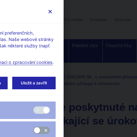
Uživatelská sekce
Stalo se
Pro média
Kontakty
Stížnosti
í preferenčních,
hlas. Naše webové stránky
Dohled a
Bankovky a
Platební styk
Finanční trhy
ak některé služby (např.
regulace
mince
maci o zpracování cookies
.
ou národní bankou podle zákona č.106/1999 Sb., o svobodném přístup
s
Uložit a zavřít
 zákona č. 106/1999 Sb., o svobodném přístupu k informacím
3. 3. 2025
Informace poskytnuté na
2. 2025 týkající se úrok
Dotaz: