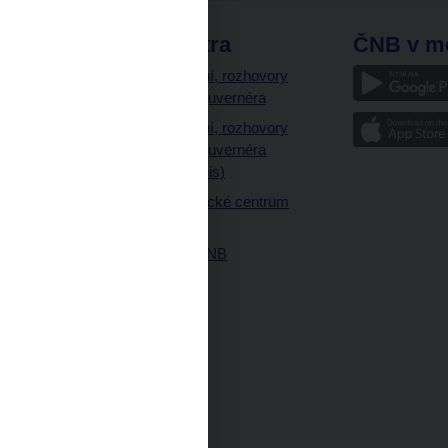
odkazy
ČNB extra
ČNB v m
a
Vystoupení, rozhovory
a články guvernéra
ázky
Vystoupení, rozhovory
ajetku
a články guvernéra
ných prostor
(úplný výpis)
Návštěvnické centrum
ČNB
Historie ČNB