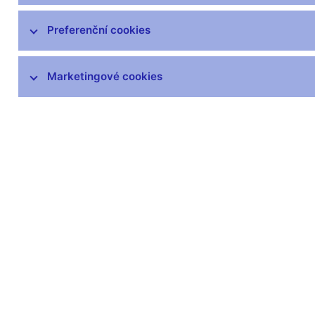
Organizační struktura
Preferenční cookies
Hospodaření
ČNB v EU a mezinárodních vztazích
Marketingové cookies
Publikace
Kongresové centrum
Finanční a ekonomická gramotnost
Návštěvnické centrum
Odborná knihovna
Archiv
Věstník
čnBlog
ČNBvlog