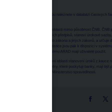
Odpověď:
Ad 1) Požadovanou sazbu naleznete v databázi časových 
období na řádku 4.
Ad 2) Dotaz směřuje do oblasti mimo působnost ČNB. ČNB po
bance, ve znění pozdějších předpisů, stanoví úrokové sazby,
které provádí podle tohoto zákona a jiných zákonů, a určuje 
Informace o úrokové statistice jsou pak k dispozici v systé
konkrétní sazby dle systému ARAD mají uživatelé použít.
Ad 3) ČNB se v legislativní oblasti stanovení úroků z kauce ne
úroky požadované za úvěry, které poskytují banky, mají být
doporučuje obrátit se na Ministerstvo spravedlnosti.
tter