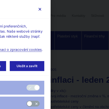
Uživatelská sekce
Stalo se
Pro média
Kontakty
Stížnosti
í preferenčních,
hlas. Naše webové stránky
Dohled a
Bankovky a
Platební styk
Finanční trhy
ak některé služby (např.
regulace
mince
maci o zpracování cookies
.
i
s
Uložit a zavřít
ZPRÁVA O INFLACI
I/2005
Zpráva o inflaci - leden
Tabulková příloha
(tabulky v xls):
Tabulka 1 (xls, 39 kB)
Vývoj inflace - meziroční změna v %
Tabulka 2 (xls, 29 kB)
Spotřebitelské ceny
Tabulka 3 (xls, 26 kB)
Spotřebitelské ceny v členění na obc