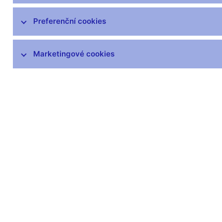
Zprávy o vývoji platební bilance
Preferenční cookies
Šetření úvěrových podmínek bank
Marketingové cookies
Přijetí eura
Měnová politika a její zázemí
Externí posouzení analytického a
modelového rámce měnové politiky