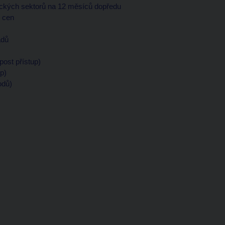
ických sektorů na 12 měsíců dopředu
h cen
adů
post přístup)
up)
odů)