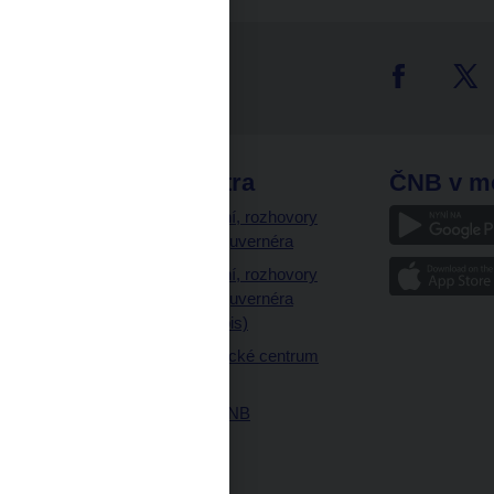
tter
odkazy
ČNB extra
ČNB v m
a
Vystoupení, rozhovory
a články guvernéra
ázky
Vystoupení, rozhovory
ajetku
a články guvernéra
ných prostor
(úplný výpis)
Návštěvnické centrum
ČNB
Historie ČNB