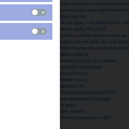
Tabulka 4 (xls, 22 kB)
Inflační očekávání vybraných ekonom
Tabulka 5 (xls, 18 kB)
Harmonizovaný index spotřebitelskýc
Tabulka 6 (xls, 28 kB)
Měnový přehled
Tabulka 7 (xls, 25 kB)
Úrokové sazby z mezibankovních vkl
Tabulka 8 (xls, 20 kB)
Úrokové sazby FRA a IRS
Tabulka 9 (xls, 34 kB)
Nominální a reálné úrokové sazby (ex-
Tabulka 10 (xls, 37 kB)
Reálné úrokové sazby (ex-ante příst
Tabulka 11 (xls, 24 kB)
Úrokové sazby korunové(stavy obch
Tabulka 12 (xls, 25 kB)
Platební bilance
Tabulka 13 (xls, 24 kB)
Investiční pozice vůči zahraničí
Tabulka 14 (xls, 27 kB)
Zahraniční zadluženost
Tabulka 15 (xls, 25 kB)
Devizové kurzy
Tabulka 16 (xls, 22 kB)
Veřejné finance
Tabulka 17 (xls, 19 kB)
Kapitálový trh
Tabulka 18 (xls, 24 kB)
Měnově politické nástroje ČNB
Tabulka 19 (xls, 23 kB)
Makroekonomické agregáty
Tabulka 20 (xls, 25 kB)
Trh práce
Tabulka 21 (xls, 23 kB)
Ceny výrobců
Tabulka 22 (xls, 17 kB)
Poměrové ukazatele k HDP