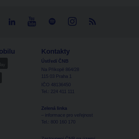
obilu
Kontakty
Ústředí ČNB
Na Příkopě 864/28
115 03 Praha 1
IČO 48136450
Tel.: 224 411 111
Zelená linka
– informace pro veřejnost
Tel.: 800 160 170
Zastoupení ČNB na území