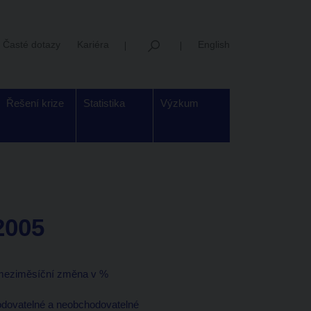
Časté dotazy
Kariéra
English
Řešení krize
Statistika
Výzkum
 2005
, meziměsíční změna v %
hodovatelné a neobchodovatelné