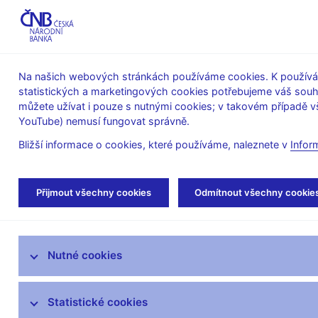
ABO-K
Na našich webových stránkách používáme cookies. K používán
statistických a marketingových cookies potřebujeme váš sou
O ČNB
Měnová
Finanční
můžete užívat i pouze s nutnými cookies; v takovém případě vš
YouTube) nemusí fungovat správně.
politika
stabilita
Bližší informace o cookies, které používáme, naleznete v
Infor
Úvod
Měnová politika
Archiv Zpráv o inflac
Přijmout všechny cookies
Odmítnout všechny cookie
Úloha měnové politiky
Nutné cookies
Rozhodnutí bankovní rady
Prognóza
Statistické cookies
Zprávy o měnové politice