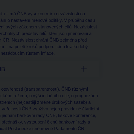
litu – má ČNB vysokou míru nezávislosti na
vání o nastavení měnové politiky. V průběhu času
lnění svých zákonem stanovených cílů. Nezávislost
rcholných představitelů, kteří jsou jmenováni a
em ČR. Nezávislost chrání ČNB zejména před
i – na přijetí kroků podporujících krátkodobý
l nežádoucím růstem inflace.
NB
 otevřeností (transparentností). ČNB různými
ckého režimu, o výši inflačního cíle, o prognózách
opatřeních (nejčastěji změně úrokových sazeb) a
veřejnosti ČNB využívá nejen pravidelné čtvrtletní
h jednání bankovní rady ČNB, tiskové konference,
h, přednášky, vystoupení členů bankovní rady a
kládat Poslanecké sněmovně Parlamentu ČR