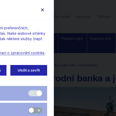
Uživatelská sekce
Stalo se
Pro média
Kontakty
Stížnosti
í preferenčních,
hlas. Naše webové stránky
Dohled a
Bankovky a
Platební styk
Finanční trhy
ak některé služby (např.
regulace
mince
maci o zpracování cookies
.
jí zázemí
Česká národní banka a její role v ekonomice
s
Uložit a zavřít
Česká národní banka a j