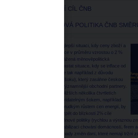
2% INFLAČNÍ CÍL ČNB
PROČ MĚNOVÁ POLITIKA ČNB SMĚRU
ČNB tak považuje za nejlepší situaci, kdy ceny zboží a
služeb v české ekonomice v průměru vzrostou o 2 %
za rok. I přes pečlivě uvážená měnověpolitická
rozhodnutí však může nastat situace, kdy se inflace od
2% cíle odchýlí. Stane se tak například z důvodu
neočekávaného vývoje (šoku), který zasáhne českou
ekonomiku nebo její nejvýznamnější obchodní partnery.
Inflaci odkloněnou v nejbližších několika čtvrtletích
mimo inflační cíl nepředvídatelným šokem, například
živelní pohromou nebo prudkým růstem cen energií, by
sice bylo možné dostat zpět do blízkosti 2% cíle
dramatickou změnou měnové politiky (rychlou a výraznou z
mohla vést spíše k destabilizaci chování domácností, firem a
nereaguje na cenové dopady změn daní, které nemají tržní zák