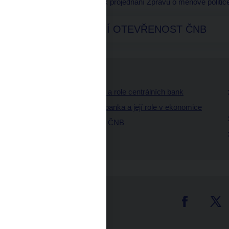
nejméně dvakrát ročně k projednání Zprávu o měnové politic
INFORMAČNÍ OTEVŘENOST ČNB
Další články
Podstata peněz a role centrálních bank
Česká národní banka a její role v ekonomice
Měnová politika ČNB
tter