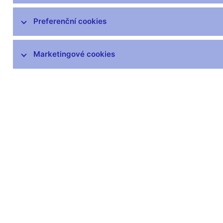
Zprávy o vývoji platební bilance
Preferenční cookies
Šetření úvěrových podmínek bank
Marketingové cookies
Přijetí eura
Měnová politika a její zázemí
Externí posouzení analytického a
modelového rámce měnové politiky