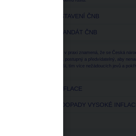
DNEŠNÍ POSTAVENÍ ČNB
ZÁKONNÝ MANDÁT ČNB
Péče o cenovou stabilitu v praxi znamená, že se Česká národ
(inflace) byl natolik malý, postupný a předvídatelný, aby nen
státu. Čím je inflace vyšší, tím více nežádoucích jevů a pokři
inflace (deflace).
CO JE TO INFLACE
NEGATIVNÍ DOPADY VYSOKÉ INFLAC
DEFLACE