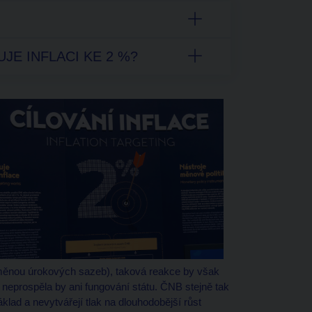
JE INFLACI KE 2 %?
měnou úrokových sazeb), taková reakce by však
 neprospěla by ani fungování státu. ČNB stejně tak
lad a nevytvářejí tlak na dlouhodobější růst