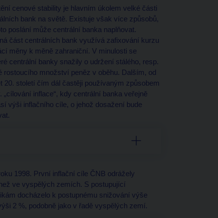
tění cenové stability je hlavním úkolem velké části
álních bank na světě. Existuje však více způsobů,
oto poslání může centrální banka naplňovat.
ná část centrálních bank využívá zafixování kurzu
cí měny k měně zahraniční. V minulosti se
ré centrální banky snažily o udržení stálého, resp.
ě rostoucího množství peněz v oběhu. Dalším, od
et 20. století čím dál častěji používaným způsobem
v. „cílování inflace“, kdy centrální banka veřejně
sí výši inflačního cíle, o jehož dosažení bude
vat.
roku 1998. První inflační cíle ČNB odrážely
í než ve vyspělých zemích. S postupující
ikám docházelo k postupnému snižování výše
e výši 2 %, podobně jako v řadě vyspělých zemí.