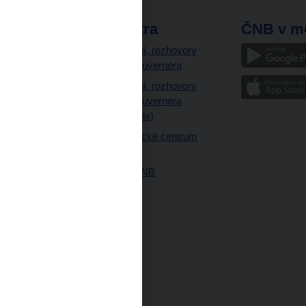
odkazy
ČNB extra
ČNB v m
a
Vystoupení, rozhovory
a články guvernéra
ázky
Vystoupení, rozhovory
ajetku
a články guvernéra
ných prostor
(úplný výpis)
Návštěvnické centrum
ČNB
Historie ČNB