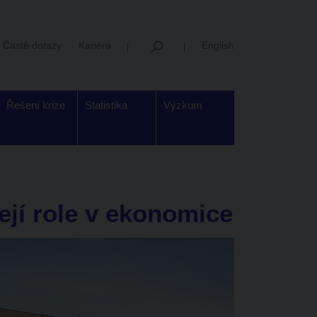
Časté dotazy
Kariéra
English
Řešení krize
Statistika
Výzkum
ejí role v ekonomice