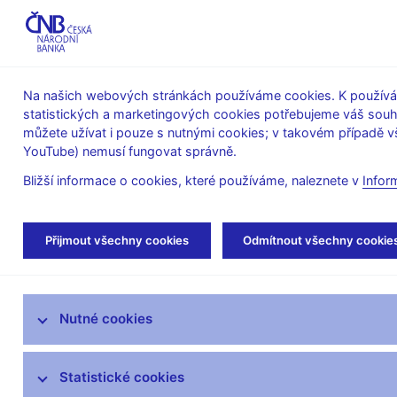
ABO-K
Na našich webových stránkách používáme cookies. K používán
statistických a marketingových cookies potřebujeme váš sou
O ČNB
Měnová
Finanční
můžete užívat i pouze s nutnými cookies; v takovém případě vš
YouTube) nemusí fungovat správně.
politika
stabilita
Bližší informace o cookies, které používáme, naleznete v
Infor
Úvod
Měnová politika
Měnová politika a je
Přijmout všechny cookies
Odmítnout všechny cookie
Úloha měnové politiky
Nutné cookies
Rozhodnutí bankovní rady
Prognóza
Statistické cookies
Zprávy o měnové politice