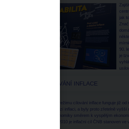
Zajiš
centr
jak t
Znač
domá
někte
mírn
90. l
je tz
vyhlá
usilo
REŽIM CÍLOVÁNÍ INFLACE
Česká národní banka v režimu cílování inflace funguje již od 
relativně vysokou výchozí inflaci, a byly proto zřetelně vyšš
transformací české ekonomiky směrem k vyspělým ekonom
inflačních cílů. Od roku 2010 je inflační cíl ČNB stanoven v