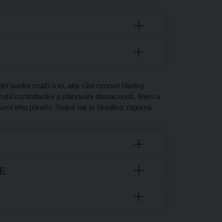
ní banka snaží o to, aby růst cenové hladiny
arušil rozhodování a plánování domácností, firem a
vení trhu přináší. Stejně tak je škodlivá záporná
E