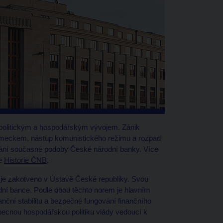
s politickým a hospodářským vývojem. Zánik
eckem, nástup komunistického režimu a rozpad
vání současné podoby České národní banky. Více
ce
Historie ČNB
.
 je zakotveno v Ústavě České republiky. Svou
í bance. Podle obou těchto norem je hlavním
nční stabilitu a bezpečné fungování finančního
becnou hospodářskou politiku vlády vedoucí k