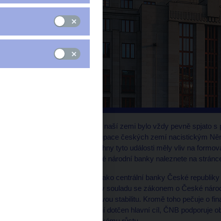
Centrální bankovnictví v naší zemi bylo vždy pevně spjato 
Rakouska-Uherska, okupace českých zemí nacistickým Něm
Československa – všechny tyto události měly vliv na formo
informací o historii České národní banky naleznete na strán
Dnešní postavení ČNB jako centrální banky České republiky
činnost ČNB vykonává v souladu se zákonem o České národn
cílem ČNB péče o cenovou stabilitu. Kromě toho pečuje o fina
systému. Pokud tím není dotčen hlavní cíl, ČNB podporuje o
udržitelnému hospodářskému růstu.