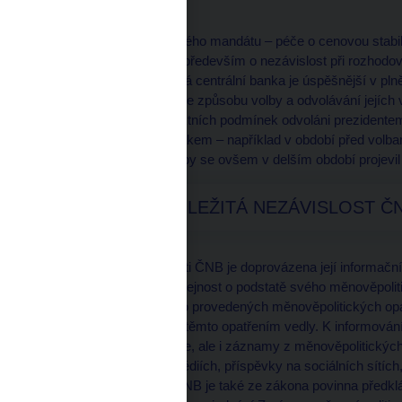
cenové hladiny.
Při plnění svého zákonného mandátu – péče o cenovou stabi
politických vlivech. Jde především o nezávislost při rozhodo
se potvrdilo, že nezávislá centrální banka je úspěšnější v p
ČNB se projevuje také ve způsobu volby a odvolávání jejích v
mohou být za velmi striktních podmínek odvoláni prezident
případným politickým tlakem – například v období před volbam
ekonomický růst, který by se ovšem v delším období projevi
PROČ JE DŮLEŽITÁ NEZÁVISLOST Č
Vysoká míra nezávislosti ČNB je doprovázena její informační
prostředky informuje veřejnost o podstatě svého měnověpoliti
inflace a jejich rizicích i o provedených měnověpolitických 
důvodech, které ČNB k těmto opatřením vedly. K informování 
Zprávy o měnové politice, ale i záznamy z měnověpolitickýc
články a rozhovory v médiích, příspěvky na sociálních sítíc
dalších expertů apod. ČNB je také ze zákona povinna před