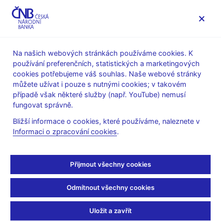
MENU
Na našich webových stránkách používáme cookies. K
používání preferenčních, statistických a marketingových
Úvod
Měnová politika
Prognóza
cookies potřebujeme váš souhlas. Naše webové stránky
Prognóza ČNB - archiv
můžete užívat i pouze s nutnými cookies; v takovém
případě však některé služby (např. YouTube) nemusí
Prognóza ČNB z
fungovat správně.
listopadu 2010
Bližší informace o cookies, které používáme, naleznete v
Informaci o zpracování cookies
.
(zveřejněná 4.11.2010)
Přijmout všechny cookies
Prognóza:
inflace
Odmítnout všechny cookies
měnověpolitické inflace
Uložit a zavřít
HDP