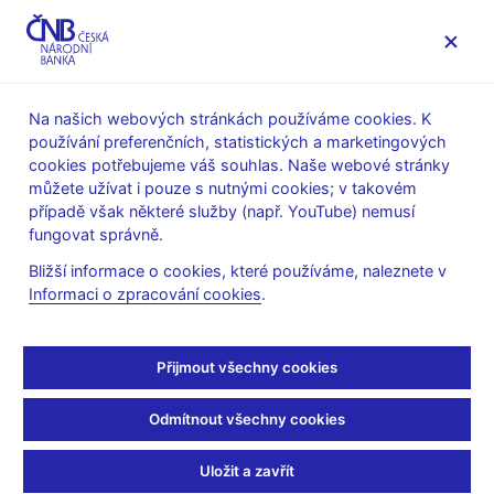
MENU
Na našich webových stránkách používáme cookies. K
používání preferenčních, statistických a marketingových
Úvod
Měnová politika
Rozhodnutí bankovní rady
cookies potřebujeme váš souhlas. Naše webové stránky
můžete užívat i pouze s nutnými cookies; v takovém
ROZHODNUTÍ BR
4. 8. 2011
případě však některé služby (např. YouTube) nemusí
Rozhodnutí bankovní
fungovat správně.
Bližší informace o cookies, které používáme, naleznete v
rady ČNB - 2011
Informaci o zpracování cookies
.
Prohlášení a prezentace
:
prezentace (pdf, 171 kB)
Přijmout všechny cookies
Audio/video záznam z tiskové konference
:
Odmítnout všechny cookies
Video (mp4, 30 MB)
Audio (mp3, 37 MB)
Uložit a zavřít