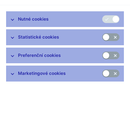
Písemný záznam z jednání
:
Záznam 4.8.2011
Nutné cookies
Protokol a podkladové materiály
:
Protokol, podklady
Statistické cookies
Související odkazy
Preferenční cookies
Jak se bankovní rada rozhoduje
Hlasování bankovní rady (xlsx, 169 kB)
Marketingové cookies
Zůstaňme v kontaktu
Newsletter