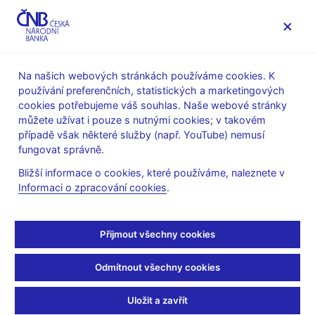
MENU
Na našich webových stránkách používáme cookies. K
používání preferenčních, statistických a marketingových
Úvod
Měnová politika
Rozhodnutí bankovní rady
cookies potřebujeme váš souhlas. Naše webové stránky
můžete užívat i pouze s nutnými cookies; v takovém
ROZHODNUTÍ BR
25. 3. 2010
případě však některé služby (např. YouTube) nemusí
Rozhodnutí bankovní
fungovat správně.
Bližší informace o cookies, které používáme, naleznete v
rady ČNB - 2010
Informaci o zpracování cookies
.
Prohlášení a prezentace
:
Prezentace (pdf, 199 kB)
Přijmout všechny cookies
Audio/video záznam z tiskové konference
:
Odmítnout všechny cookies
Video (mp4, 25 MB)
Audio (mp3, 13 MB)
Uložit a zavřít