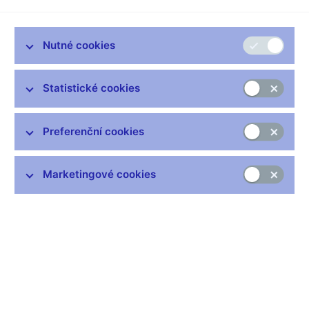
Písemný záznam z jednání
:
Záznam 25 3.2010
Nutné cookies
Protokol a podkladové materiály
:
Protokol, podklady
Statistické cookies
Související odkazy
Preferenční cookies
Jak se bankovní rada rozhoduje
Hlasování bankovní rady (xlsx, 169 kB)
Marketingové cookies
Zůstaňme v kontaktu
Newsletter