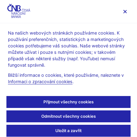
MENU
Na našich webových stránkách používáme cookies. K
používání preferenčních, statistických a marketingových
Úvod
Měnová politika
Rozhodnutí bankovní rady
cookies potřebujeme váš souhlas. Naše webové stránky
můžete užívat i pouze s nutnými cookies; v takovém
ROZHODNUTÍ BR
4. 2. 2021
případě však některé služby (např. YouTube) nemusí
Rozhodnutí bankovní
fungovat správně.
Bližší informace o cookies, které používáme, naleznete v
rady ČNB
Informaci o zpracování cookies
.
Bankovní rada ČNB ponechala úrokové sazby na stávající
úrovni. Dvoutýdenní repo sazba (2T repo sazba) tak zůstává na
Přijmout všechny cookies
0,25 %, diskontní sazba na 0,05 % a lombardní sazba na 1 %.
Odmítnout všechny cookies
Prohlášení a prezentace
:
Prohlášení
Uložit a zavřít
Prezentace (pdf, 431 kB)