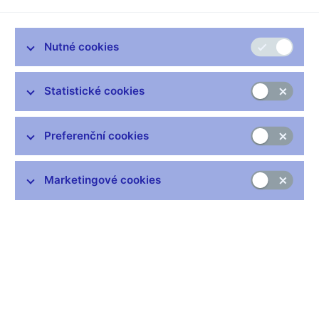
Audio/video záznam z tiskové konference
:
Video (mp4, 493 MB)
Nutné cookies
Audio (mp3, 12 MB)
Písemný záznam z jednání
:
Statistické cookies
Záznam 4. 2. 2021
Protokol a podkladové materiály
:
Preferenční cookies
Zpráva o měnové politice – zima 2021
Zveřejníme 31. 1. 2028
Marketingové cookies
Související odkazy
Jak se bankovní rada rozhoduje
Hlasování bankovní rady (xlsx, 169 kB)