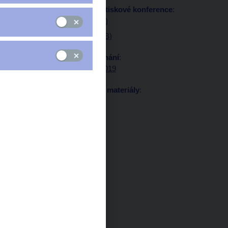
Audio/video záznam z tiskové konference
:
Audio (mp3, 17 MB)
Video (mp4, 618 MB)
Písemný záznam z jednání
:
Záznam 1. srpna 2019
Protokol a podkladové materiály
:
Protokol, podklady