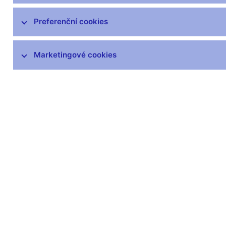
Zprávy o vývoji platební bilance
Preferenční cookies
Šetření úvěrových podmínek bank
Marketingové cookies
Přijetí eura
Měnová politika a její zázemí
Externí posouzení analytického a
modelového rámce měnové politiky
Související odkazy
Jak se bankovní rada rozhoduje
Hlasování bankovní rady (xlsx, 169 kB)