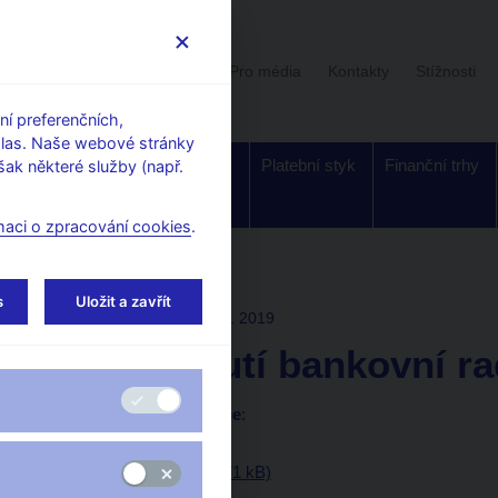
Uživatelská sekce
Stalo se
Pro média
Kontakty
Stížnosti
í preferenčních,
hlas. Naše webové stránky
Dohled a
Bankovky a
Platební styk
Finanční trhy
ak některé služby (např.
regulace
mince
maci o zpracování cookies
.
í rady
s
Uložit a zavřít
ROZHODNUTÍ BR
1. 8. 2019
Rozhodnutí bankovní r
Prohlášení a prezentace
:
Prohlášení
Prezentace (pdf, 271 kB)