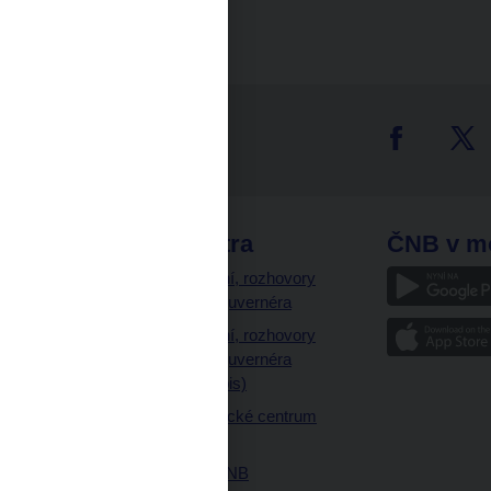
tter
odkazy
ČNB extra
ČNB v m
a
Vystoupení, rozhovory
a články guvernéra
ázky
Vystoupení, rozhovory
ajetku
a články guvernéra
ných prostor
(úplný výpis)
Návštěvnické centrum
ČNB
Historie ČNB