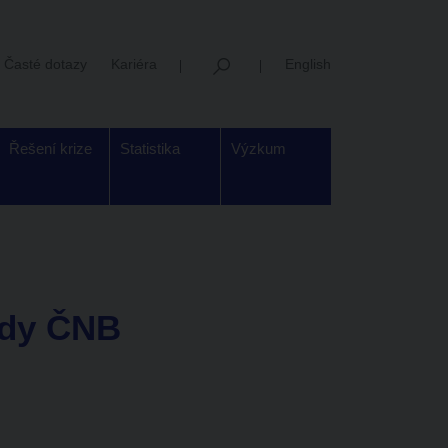
Časté dotazy
Kariéra
English
Řešení krize
Statistika
Výzkum
ady ČNB