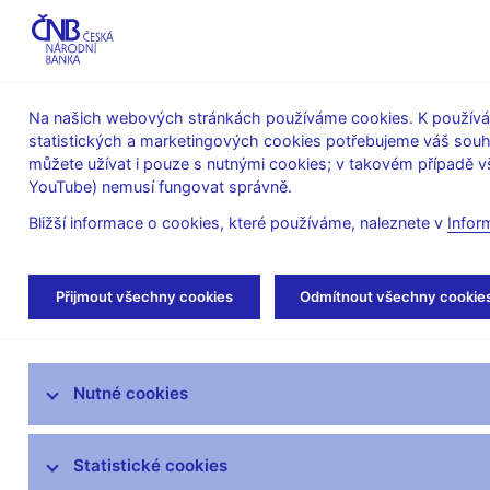
ABO-K
Na našich webových stránkách používáme cookies. K používán
statistických a marketingových cookies potřebujeme váš sou
O ČNB
Měnová
Finanční
můžete užívat i pouze s nutnými cookies; v takovém případě vš
YouTube) nemusí fungovat správně.
politika
stabilita
Bližší informace o cookies, které používáme, naleznete v
Infor
Úvod
Měnová politika
Rozhodnutí bankovn
Přijmout všechny cookies
Odmítnout všechny cookie
Úloha měnové politiky
Nutné cookies
Rozhodnutí bankovní rady
Prognóza
Statistické cookies
Zprávy o měnové politice