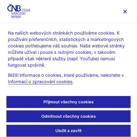
MENU
Na našich webových stránkách používáme cookies. K
používání preferenčních, statistických a marketingových
Úvod
Měnová politika
Rozhodnutí bankovní rady
cookies potřebujeme váš souhlas. Naše webové stránky
můžete užívat i pouze s nutnými cookies; v takovém
ROZHODNUTÍ BR
29. 11. 2007
případě však některé služby (např. YouTube) nemusí
Rozhodnutí bankovní
fungovat správně.
Bližší informace o cookies, které používáme, naleznete v
rady - 2007
Informaci o zpracování cookies
.
Prohlášení a prezentace
:
prezentace (pdf, 208 kB)
Přijmout všechny cookies
Audio/video záznam z tiskové konference
:
Odmítnout všechny cookies
Audio (mp3, 19 MB)
Uložit a zavřít
Písemný záznam z jednání
: