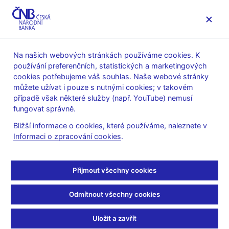
MENU
Na našich webových stránkách používáme cookies. K
používání preferenčních, statistických a marketingových
Úvod
Měnová politika
Rozhodnutí bankovní rady
cookies potřebujeme váš souhlas. Naše webové stránky
můžete užívat i pouze s nutnými cookies; v takovém
ROZHODNUTÍ BR
30. 11. 2006
případě však některé služby (např. YouTube) nemusí
Rozhodnutí bankovní
fungovat správně.
Bližší informace o cookies, které používáme, naleznete v
rady - 2006
Informaci o zpracování cookies
.
Prohlášení a prezentace
:
prezentace (pdf, 160 kB)
Přijmout všechny cookies
Písemný záznam z jednání
:
Odmítnout všechny cookies
záznam 30.11.2006
Uložit a zavřít
Protokol a podkladové materiály
: