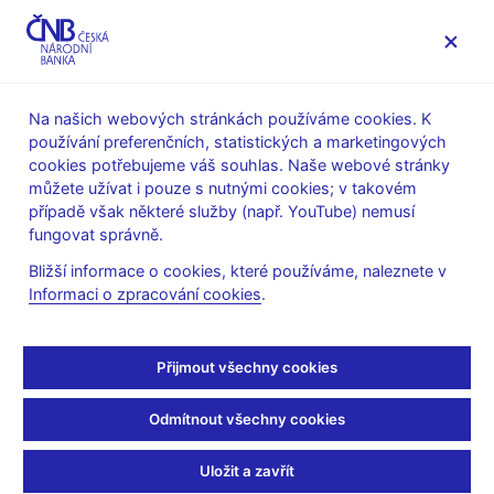
MENU
Na našich webových stránkách používáme cookies. K
používání preferenčních, statistických a marketingových
Úvod
Měnová politika
Rozhodnutí bankovní rady
cookies potřebujeme váš souhlas. Naše webové stránky
můžete užívat i pouze s nutnými cookies; v takovém
ROZHODNUTÍ BR
22. 12. 2005
případě však některé služby (např. YouTube) nemusí
Rozhodnutí bankovní
fungovat správně.
Bližší informace o cookies, které používáme, naleznete v
rady - 2005
Informaci o zpracování cookies
.
Prohlášení a prezentace
:
prezentace (pdf, 195 kB)
Přijmout všechny cookies
Písemný záznam z jednání
:
Odmítnout všechny cookies
záznam 22.12.2005
Uložit a zavřít
Protokol a podkladové materiály
: