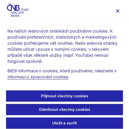
MENU
Na našich webových stránkách používáme cookies. K
používání preferenčních, statistických a marketingových
Úvod
Měnová politika
Rozhodnutí bankovní rady
cookies potřebujeme váš souhlas. Naše webové stránky
můžete užívat i pouze s nutnými cookies; v takovém
ROZHODNUTÍ BR
25. 11. 2004
případě však některé služby (např. YouTube) nemusí
Rozhodnutí bankovní
fungovat správně.
Bližší informace o cookies, které používáme, naleznete v
rady - 2004
Informaci o zpracování cookies
.
Prohlášení a prezentace
:
prezentace (pdf, 203 kB)
Přijmout všechny cookies
Písemný záznam z jednání
:
Odmítnout všechny cookies
záznam 25.11.2004
Uložit a zavřít
Protokol a podkladové materiály
: