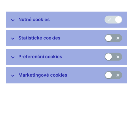
Protokol, podklady 28.11.2002
Související odkazy
Nutné cookies
Jak se bankovní rada rozhoduje
Statistické cookies
Hlasování bankovní rady (xlsx, 169 kB)
Preferenční cookies
Marketingové cookies
Zůstaňme v kontaktu
Newsletter