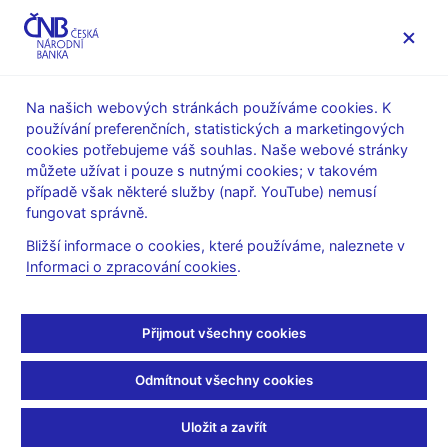
MENU
Na našich webových stránkách používáme cookies. K
používání preferenčních, statistických a marketingových
Úvod
Měnová politika
Rozhodnutí bankovní rady
cookies potřebujeme váš souhlas. Naše webové stránky
můžete užívat i pouze s nutnými cookies; v takovém
ROZHODNUTÍ BR
22. 1. 1998
případě však některé služby (např. YouTube) nemusí
Rozhodnutí bankovní
fungovat správně.
Bližší informace o cookies, které používáme, naleznete v
rady - 1998
Informaci o zpracování cookies
.
Písemný záznam z jednání
:
Záznam 22.01.1998
Přijmout všechny cookies
Protokol a podkladové materiály
:
Odmítnout všechny cookies
Protokol, podklady 22.01.1998
Uložit a zavřít
Související odkazy