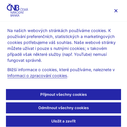
MENU
Na našich webových stránkách používáme cookies. K
používání preferenčních, statistických a marketingových
Úvod
Legislativa
Věstník ČNB
cookies potřebujeme váš souhlas. Naše webové stránky
Věstník ČNB – ročník 2005
můžete užívat i pouze s nutnými cookies; v takovém
případě však některé služby (např. YouTube) nemusí
Věstník ČNB – ročník
fungovat správně.
2005
Bližší informace o cookies, které používáme, naleznete v
Informaci o zpracování cookies
.
Částka 15
Seznam platných právních předpisů České národní banky (pdf,
Přijmout všechny cookies
270 kB)
(popř. bývalé Státní banky československé),
vyhlášených od 1. ledna 1990 do 31. prosince 2005 ve Sbírce
Odmítnout všechny cookies
zákonů a platných opatření České národní banky, vyhlášených
v plném znění ve Sbírce zákonů do 30. června 2002, seznam
Uložit a zavřít
platných opatření České národní banky, vyhlášených ve Sbírce