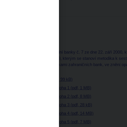
Částka 13
29. září 2000
Část normativní
7. Opatření České národní banky č. 7 ze dne 22. září 2000, 
ze dne 29. prosince 1999, kterým se stanoví metodika k se
bance bankami a pobočkami zahraničních bank, ve znění opa
2000
Věstník - částka 13 (pdf, 99 kB)
Věstník - částka 13 - příloha 1 (pdf, 1 MB)
Věstník - částka 13 - příloha 2 (pdf, 8 MB)
Věstník - částka 13 - příloha 3 (pdf, 28 kB)
Věstník - částka 13 - příloha 4 (pdf, 14 MB)
Věstník - částka 13 - příloha 5 (pdf, 7 MB)