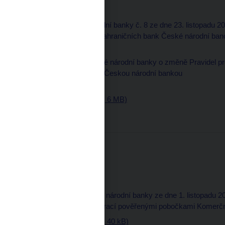
7. prosince 2000
Část normativní
8. Opatření České národní banky č. 8 ze dne 23. listopadu 2
bankami a pobočkami zahraničních bank České národní ban
Část oznamovací
10. Úřední sdělení České národní banky o změně Pravidel pr
dluhopisů organizovaný Českou národní bankou
Redakční sdělení
Věstník - částka 15 (pdf, 6 MB)
Částka 14
7. listopadu 2000
Část oznamovací
9. Úřední sdělení České národní banky ze dne 1. listopadu 
provádění emisních operací pověřenými pobočkami Komerční
Věstník - částka 14 (pdf, 40 kB)