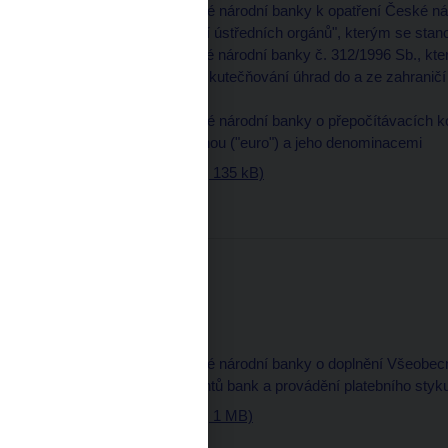
13. Úřední sdělení České národní banky k opatření České n
Sbírce zákonů "Opatření ústředních orgánů", kterým se stano
úhrad a k opatření České národní banky č. 312/1996 Sb., kt
zahraničních bank při uskutečňování úhrad do a ze zahranič
platebními tituly
14. Úřední sdělení České národní banky o přepočítávacích koe
jednotou evropskou měnou ("euro") a jeho denominacemi
Věstník - částka 18 (pdf, 135 kB)
Částka 17
27. prosince 2000
Část oznamovací
12. Úřední sdělení České národní banky o doplnění Všeobec
zásady vedení účtů klientů bank a provádění platebního styk
Věstník - částka 17 (pdf, 1 MB)