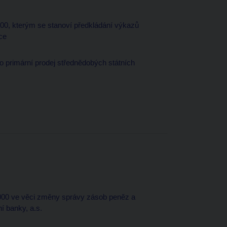
000, kterým se stanoví předkládání výkazů
ce
o primární prodej střednědobých státních
2000 ve věci změny správy zásob peněz a
 banky, a.s.