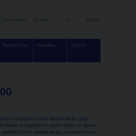
Časté dotazy
Kariéra
English
Řešení krize
Statistika
Výzkum
000
rávních předpisů České národní banky (popř.
dní banky uveřejněných v plném znění ve Sbírce
h opatření České národní banky, oznámených ve