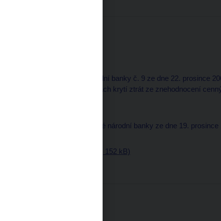
Částka 16
22. prosince 2000
část normativní
9. Opatření České národní banky č. 9 ze dne 22. prosince 200
prosince 1999, o zásadách krytí ztrát ze znehodnocení cenn
položkami
Část oznamovací
11. Úřední sdělení České národní banky ze dne 19. prosinc
rezerv
Věstník - částka 16 (pdf, 152 kB)
Částka 15