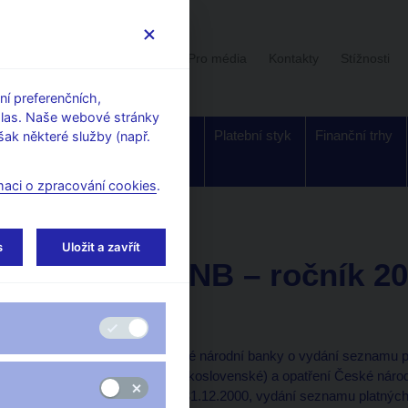
Uživatelská sekce
Stalo se
Pro média
Kontakty
Stížnosti
í preferenčních,
hlas. Naše webové stránky
Dohled a
Bankovky a
Platební styk
Finanční trhy
ak některé služby (např.
regulace
mince
maci o zpracování cookies
.
k ČNB – ročník 2000
s
Uložit a zavřít
Věstník ČNB – ročník 2
Částka 20
Část oznamovací
15. Úřední sdělení České národní banky o vydání seznamu p
bývalé Státní banky československé) a opatření České náro
zákonů od 1.1.1990 do 31.12.2000, vydání seznamu platnýc