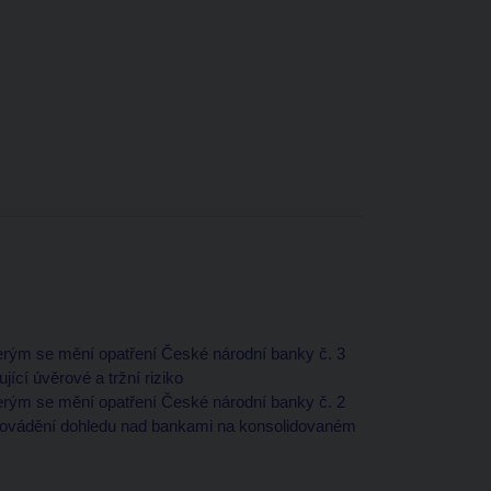
terým se mění opatření České národní banky č. 3
ící úvěrové a tržní riziko
terým se mění opatření České národní banky č. 2
provádění dohledu nad bankami na konsolidovaném