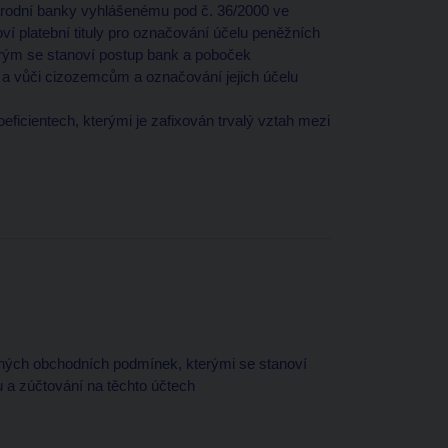
árodní banky vyhlášenému pod č. 36/2000 ve
ví platební tituly pro označování účelu peněžních
erým se stanoví postup bank a poboček
í a vůči cizozemcům a označování jejich účelu
ficientech, kterými je zafixován trvalý vztah mezi
ných obchodních podmínek, kterými se stanoví
u a zúčtování na těchto účtech