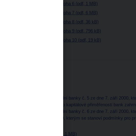
Věstník - částka 13 - příloha 6 (pdf, 1 MB)
Věstník - částka 13 - příloha 7 (pdf, 6 MB)
Věstník - částka 13 - příloha 8 (pdf, 36 kB)
Věstník - částka 13 - příloha 9 (pdf, 796 kB)
Věstník - částka 13 - příloha 10 (pdf, 19 kB)
Částka 12
21. září 2000
Část normativní
5. Opatření České národní banky č. 5 ze dne 7. září 2000, k
ze dne 28. června 1999 o kapitálové přiměřeností bank zahrnuj
6. Opatření České národní banky č. 6 ze dne 7. září 2000, k
ze dne 8. července 1999, kterým se stanoví podmínky pro 
základě
Věstník - částka 12 (pdf, 1 MB)