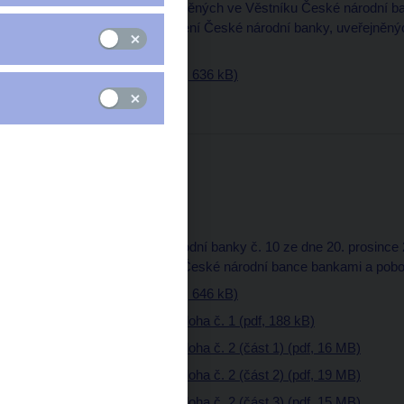
Sbírce zákonů a uveřejněných ve Věstníku České národní ba
seznamu úředních sdělení České národní banky, uveřejněný
do 31.12.2000
Věstník - částka 20 (pdf, 636 kB)
Částka 19
29. prosince 2000
Část normativní
10. Opatření České národní banky č. 10 ze dne 20. prosince
výkazů předkládaných České národní bance bankami a pobo
Věstník - částka 19 (pdf, 646 kB)
Věstník - částka 19 - příloha č. 1 (pdf, 188 kB)
Věstník - částka 19 - příloha č. 2 (část 1) (pdf, 16 MB)
Věstník - částka 19 - příloha č. 2 (část 2) (pdf, 19 MB)
Věstník - částka 19 - příloha č. 2 (část 3) (pdf, 15 MB)