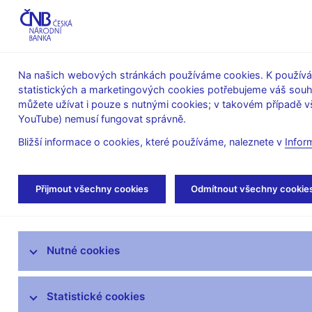
ABO-K
Na našich webových stránkách používáme cookies. K používán
statistických a marketingových cookies potřebujeme váš sou
O ČNB
Měnová
Finanční
můžete užívat i pouze s nutnými cookies; v takovém případě vš
YouTube) nemusí fungovat správně.
politika
stabilita
Bližší informace o cookies, které používáme, naleznete v
Infor
Úvod
Legislativa
Věstník ČNB
Věstní
Přijmout všechny cookies
Odmítnout všechny cookie
Věstník ČNB
Nutné cookies
Konzultační materiály a návrhy ČNB
Statistické cookies