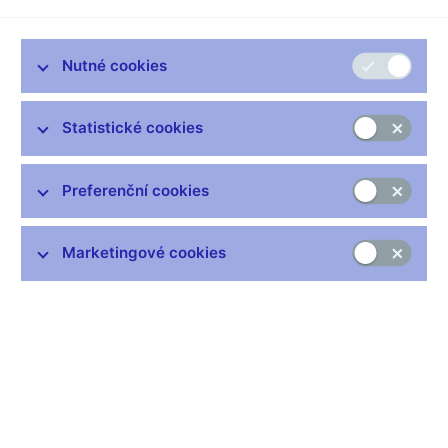
Nutné cookies
Zůstaňme v kontaktu
Newsletter
Statistické cookies
Preferenční cookies
Marketingové cookies
Nejčastější odkazy
Výměna neplatných bankovek
Informace k Sberbank CZ
Výměna poškozených peněz
Seznamy regulovaných a registrovaných subjektů
Kurzy devizového trhu