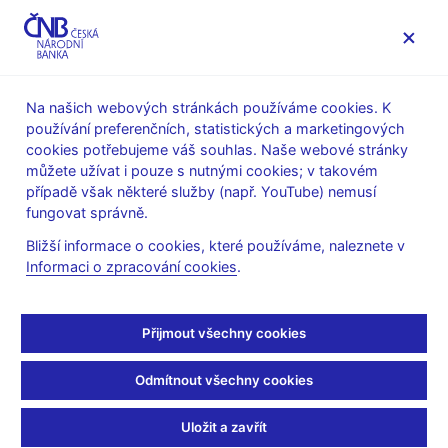
MENU
Na našich webových stránkách používáme cookies. K
používání preferenčních, statistických a marketingových
Úvod
Finanční trhy
Peněžní trh
PRIBOR
cookies potřebujeme váš souhlas. Naše webové stránky
Fixing úrokových sazeb na mezibankovním trhu depozit -
můžete užívat i pouze s nutnými cookies; v takovém
PRIBOR
případě však některé služby (např. YouTube) nemusí
fungovat správně.
Sazby PRIBOR - měsíční
Bližší informace o cookies, které používáme, naleznete v
a roční průměry
Informaci o zpracování cookies
.
Přijmout všechny cookies
Rok
Spustit sestavu
Odmítnout všechny cookies
Uložit a zavřít