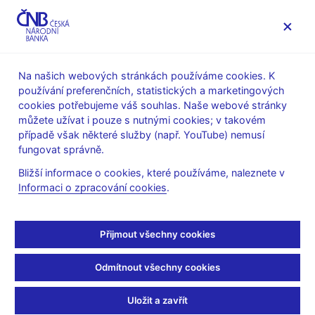
MENU
Na našich webových stránkách používáme cookies. K
používání preferenčních, statistických a marketingových
Úvod
Finanční trhy
Peněžní trh
cookies potřebujeme váš souhlas. Naše webové stránky
Obraty na peněžním trhu
můžete užívat i pouze s nutnými cookies; v takovém
případě však některé služby (např. YouTube) nemusí
Červenec 2021
fungovat správně.
Bližší informace o cookies, které používáme, naleznete v
Tabulky (xls, 30 kB)
Informaci o zpracování cookies
.
Tisková zpráva, 10. 8. 2021
Přijmout všechny cookies
Zůstaňme v kontaktu
Newsletter
Odmítnout všechny cookies
Uložit a zavřít