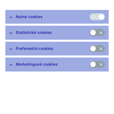
Nutné cookies
Nejčastější odkazy
Statistické cookies
Výměna neplatných bankovek
Informace k Sberbank CZ
Preferenční cookies
Výměna poškozených peněz
Seznamy regulovaných a registrovaných subjektů
Marketingové cookies
Kurzy devizového trhu
IBAN - mezinárodní číslo účtu
Aktuální prognóza
Historie diskontní sazby
Historie repo sazby
Historie lombardní sazby
Centrální registr úvěrů