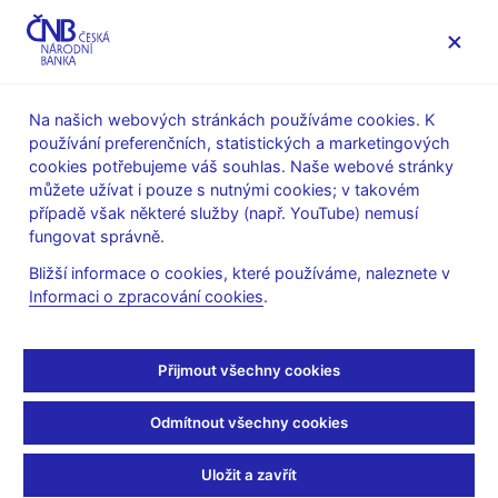
MENU
Na našich webových stránkách používáme cookies. K
používání preferenčních, statistických a marketingových
Úvod
Finanční stabilita
Zprávy o finanční stabilitě
cookies potřebujeme váš souhlas. Naše webové stránky
můžete užívat i pouze s nutnými cookies; v takovém
22. 6. 2026
případě však některé služby (např. YouTube) nemusí
Zpráva o finanční
fungovat správně.
Bližší informace o cookies, které používáme, naleznete v
stabilitě – jaro 2026
Informaci o zpracování cookies
.
Tato Zpráva o finanční stabilitě byla schválena bankovní radou
ČNB dne 4. června 2026. Obsahuje – až na dílčí výjimky –
Přijmout všechny cookies
informace k 31. prosinci 2025.
Odmítnout všechny cookies
Zpráva o finanční stabilitě – jaro 2026 (pdf, 2 MB)
Grafy a tabulky ke stažení ve formátu xlsx
Uložit a zavřít
1 Reálná ekonomika a finanční trhy (xlsx, 1 MB)