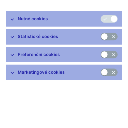
Německu, přičemž toto zajištění se považuje za snižující
požadavky na vlastní kapitál podle dohledu.
Česká národní banka toto opatření nereciprokuje vzhledem k
Nutné cookies
nemateriální hodnotě expozic domácích bank. Česká národní
banka bude nadále relevantní expozice vyhodnocovat a v
Statistické cookies
případě potřeby je připravena své rozhodnutí upravit.
V Praze dne 23. 10. 2025
Preferenční cookies
Marketingové cookies
Zůstaňme v kontaktu
Newsletter