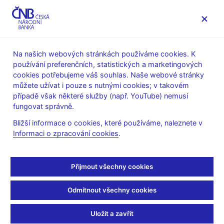
MENU
Na našich webových stránkách používáme cookies. K
používání preferenčních, statistických a marketingových
Úvod
Finanční stabilita
cookies potřebujeme váš souhlas. Naše webové stránky
Makroobezřetnostní politika
můžete užívat i pouze s nutnými cookies; v takovém
Vzájemné uznávání makroobezřetnostních opatření
případě však některé služby (např. YouTube) nemusí
(reciprocita)
fungovat správně.
Makroobezřetnostní opatření Německo
Bližší informace o cookies, které používáme, naleznete v
Makroobezřetnostní
Informaci o zpracování cookies
.
opatření Německo
Přijmout všechny cookies
1% sektorová rezerva ke krytí systémového rizika se vztahuje
Odmítnout všechny cookies
na všechny (retailové i neretailové) expozice vůči fyzickým
osobám a na všechny expozice vůči právnickým osobám, které
Uložit a zavřít
jsou zajištěny rezidenčními nemovitostmi nacházejícími se v