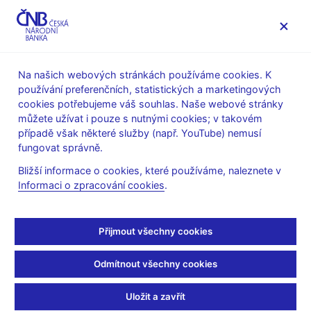
MENU
Na našich webových stránkách používáme cookies. K
používání preferenčních, statistických a marketingových
Úvod
Finanční stabilita
cookies potřebujeme váš souhlas. Naše webové stránky
Makroobezřetnostní politika
můžete užívat i pouze s nutnými cookies; v takovém
Kapitálová rezerva ke krytí systémového rizika
případě však některé služby (např. YouTube) nemusí
Opatření obecné povahy ke stanovení sazby kapitálové
fungovat správně.
rezervy ke krytí systémového rizika
Bližší informace o cookies, které používáme, naleznete v
Opatření obecné povahy
Informaci o zpracování cookies
.
ke stanovení sazby
Přijmout všechny cookies
kapitálové rezervy ke
Odmítnout všechny cookies
krytí systémového rizika
Uložit a zavřít