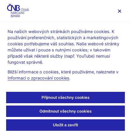
MENU
Na našich webových stránkách používáme cookies. K
používání preferenčních, statistických a marketingových
Úvod
Dohled a regulace
Výkon dohledu
cookies potřebujeme váš souhlas. Naše webové stránky
Upozornění pro veřejnost
můžete užívat i pouze s nutnými cookies; v takovém
Upozornění pro veřejnost k možnosti naplnění skutkové
případě však některé služby (např. YouTube) nemusí
podstaty trestného činu pojistného podvodu podle
fungovat správně.
ustanovení § 210 trestního zákoníku v souvislosti s
uzavíráním pojistné smlouvy
Bližší informace o cookies, které používáme, naleznete v
Informaci o zpracování cookies
.
Upozornění pro
veřejnost k možnosti
Přijmout všechny cookies
naplnění skutkové
Odmítnout všechny cookies
podstaty trestného činu
Uložit a zavřít