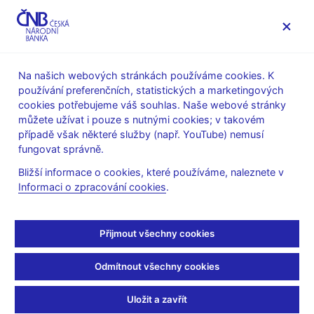
MENU
Na našich webových stránkách používáme cookies. K
používání preferenčních, statistických a marketingových
Úvod
Dohled a regulace
Ochrana spotřebitele
cookies potřebujeme váš souhlas. Naše webové stránky
Upozornění ČNB na aktivity
můžete užívat i pouze s nutnými cookies; v takovém
případě však některé služby (např. YouTube) nemusí
8. 7. 2025
fungovat správně.
Upozornění na podvodné
Bližší informace o cookies, které používáme, naleznete v
Informaci o zpracování cookies
.
webové prezentace
nabízející spotřebitelské
Přijmout všechny cookies
úvěry
Odmítnout všechny cookies
Česká národní banka upozorňuje veřejnost, že se
Uložit a zavřít
v současné době objevují podvodné webové nabídky, jež