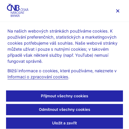
MENU
Na našich webových stránkách používáme cookies. K
používání preferenčních, statistických a marketingových
Úvod
Dohled a regulace
Ochrana spotřebitele
cookies potřebujeme váš souhlas. Naše webové stránky
Upozornění ČNB na aktivity
můžete užívat i pouze s nutnými cookies; v takovém
případě však některé služby (např. YouTube) nemusí
3. 9. 2020
fungovat správně.
Upozornění na
Bližší informace o cookies, které používáme, naleznete v
Informaci o zpracování cookies
.
phishingové útoky
zneužívající logo ČNB
Přijmout všechny cookies
Česká národní banka upozorňuje na podvodné emailové zprávy
Odmítnout všechny cookies
zneužívající logo ČNB, které mají za cíl získat citlivá data
adresátů a přimět je k úhradě nemalé finanční částky.
Uložit a zavřít