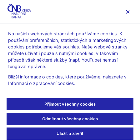
MENU
Na našich webových stránkách používáme cookies. K
používání preferenčních, statistických a marketingových
Úvod
Dohled a regulace
Ochrana spotřebitele
cookies potřebujeme váš souhlas. Naše webové stránky
Upozornění ČNB na aktivity
můžete užívat i pouze s nutnými cookies; v takovém
případě však některé služby (např. YouTube) nemusí
4. 1. 2022
fungovat správně.
Upozornění na obchodní
Bližší informace o cookies, které používáme, naleznete v
Informaci o zpracování cookies
.
platformu PROFIT
SWISS
Přijmout všechny cookies
Česká národní banka upozorňuje veřejnost na nabídku
Odmítnout všechny cookies
obchodování s investičními nástroji typu CFD, FX apod.
prostřednictvím obchodní platformy prezentované na
Uložit a zavřít
internetových stránkách https://profitswiss.com/.