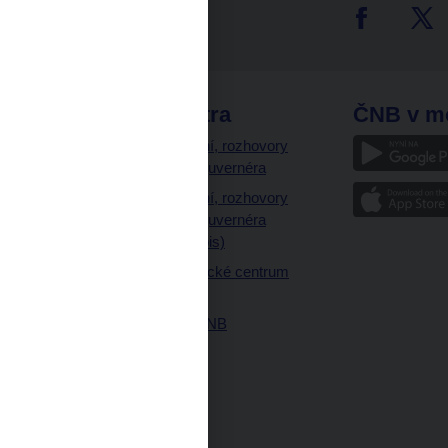
tter
odkazy
ČNB extra
ČNB v m
a
Vystoupení, rozhovory
a články guvernéra
ázky
Vystoupení, rozhovory
ajetku
a články guvernéra
ných prostor
(úplný výpis)
Návštěvnické centrum
ČNB
Historie ČNB