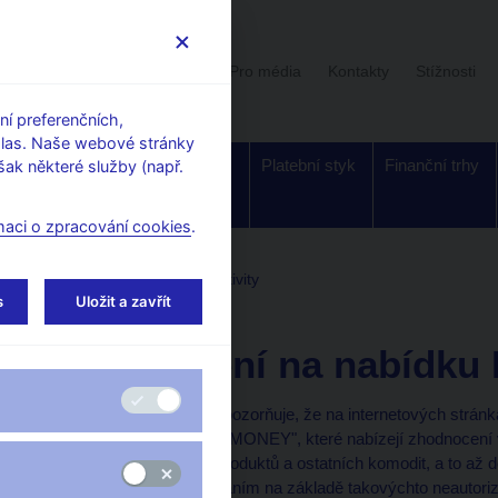
Uživatelská sekce
Stalo se
Pro média
Kontakty
Stížnosti
í preferenčních,
hlas. Naše webové stránky
Dohled a
Bankovky a
Platební styk
Finanční trhy
ak některé služby (např.
regulace
mince
maci o zpracování cookies
.
tele
Upozornění ČNB na aktivity
s
Uložit a zavřít
11. 9. 2013
Upozornění na nabídk
Česká národní banka upozorňuje, že na internetových stránk
"finanční programy BIG MONEY", které nabízejí zhodnocení 
investic do finančních produktů a ostatních komodit, a to a
veřejnost před investováním na základě takovýchto neautori