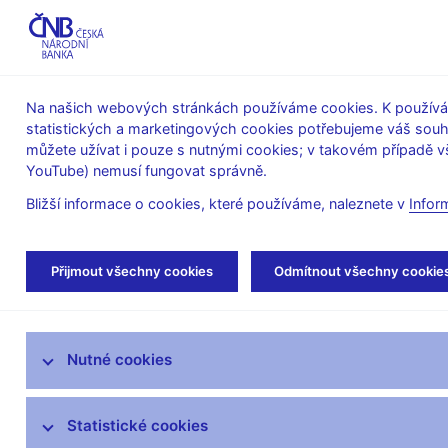
ABO-K
Na našich webových stránkách používáme cookies. K používán
statistických a marketingových cookies potřebujeme váš sou
O ČNB
Měnová
Finanční
můžete užívat i pouze s nutnými cookies; v takovém případě vš
YouTube) nemusí fungovat správně.
politika
stabilita
Bližší informace o cookies, které používáme, naleznete v
Infor
Úvod
Dohled a regulace
Ochrana spotřebi
Přijmout všechny cookies
Odmítnout všechny cookie
Strategie dohledu
Nutné cookies
Co nového v dohledu
Legislativní základna
Statistické cookies
Výkon dohledu