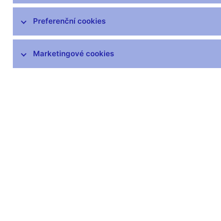
Mezinárodní aktivity v oblasti regulace a
Preferenční cookies
dohledu
DORA – Digitální provozní odolnost
Marketingové cookies
finančního trhu
Seznamy a evidence
Souhrnné informace o finančním sektoru
Informace uveřejňované emitenty
Informace o krátkých pozicích
Centrální registr úvěrů
Dohledový whistleblowing
Finanční inovace
Ochrana spotřebitele