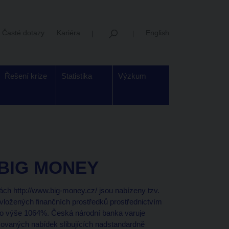
Časté dotazy
Kariéra
English
Řešení krize
Statistika
Výzkum
u BIG MONEY
ách http://www.big-money.cz/ jsou nabízeny tzv.
vložených finančních prostředků prostřednictvím
ž do výše 1064%. Česká národní banka varuje
zovaných nabídek slibujících nadstandardně