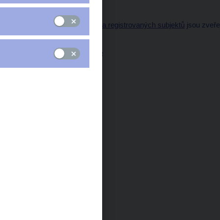
vysoké zhodnocení.
Seznamy regulovaných a registrovaných subjektů
jsou zveře
banky.
Odbor komunikace ČNB