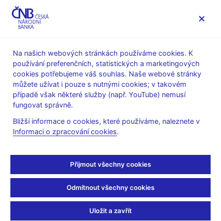
MENU
Na našich webových stránkách používáme cookies. K
používání preferenčních, statistických a marketingových
Úvod
Dohled a regulace
Ochrana spotřebitele
cookies potřebujeme váš souhlas. Naše webové stránky
Upozornění ČNB na aktivity
můžete užívat i pouze s nutnými cookies; v takovém
případě však některé služby (např. YouTube) nemusí
21. 3. 2024
fungovat správně.
Upozornění na aktivity
Bližší informace o cookies, které používáme, naleznete v
Informaci o zpracování cookies
.
subjektu vystupujícího
pod názvem „Open Sails
Přijmout všechny cookies
Holding s.r.o.“
Odmítnout všechny cookies
Česká národní banka upozorňuje veřejnost, že subjekt
Uložit a zavřít
vystupující pod názvem „Open Sails Holding s.r.o.“, který na