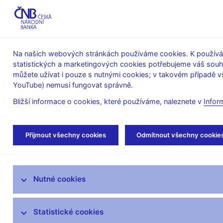
ABO-K
Na našich webových stránkách používáme cookies. K používán
statistických a marketingových cookies potřebujeme váš sou
O ČNB
Měnová
Finanční
můžete užívat i pouze s nutnými cookies; v takovém případě vš
YouTube) nemusí fungovat správně.
politika
stabilita
Bližší informace o cookies, které používáme, naleznete v
Infor
Úvod
Dohled a regulace
Ochrana spotřebi
Přijmout všechny cookies
Odmítnout všechny cookie
Strategie dohledu
Nutné cookies
Co nového v dohledu
Legislativní základna
Statistické cookies
Výkon dohledu