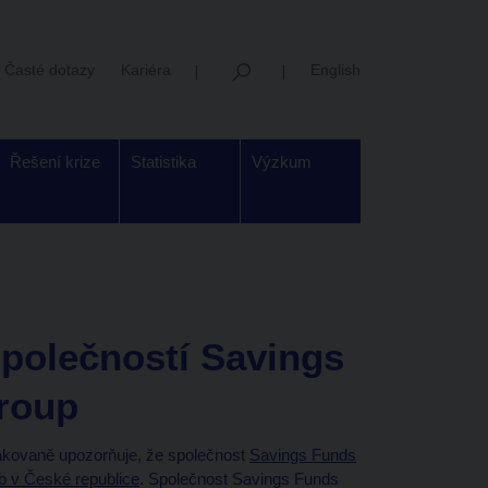
Časté dotazy
Kariéra
English
Řešení krize
Statistika
Výzkum
společností Savings
Group
kovaně upozorňuje, že společnost
Savings Funds
b v České republice
. Společnost Savings Funds