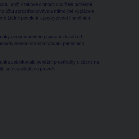
 účtu, aniž k takové činnosti obdržela potřebné
ho účtu zprostředkovávala mimo jiné vyplácení
nemá žádné povolení k poskytování finančních
znaky neoprávněného přijímání vkladů od
a neoprávněného shromažďování peněžních
anka zablokovala peněžní prostředky uložené na
tit, se nezakládá na pravdě.