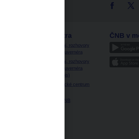
tter
odkazy
ČNB extra
ČNB v m
a
Vystoupení, rozhovory
a články guvernéra
ázky
Vystoupení, rozhovory
ajetku
a články guvernéra
ných prostor
(úplný výpis)
Návštěvnické centrum
ČNB
Historie ČNB