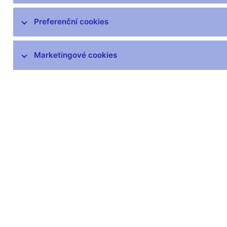
Mezinárodní aktivity v oblasti regulace a
Preferenční cookies
dohledu
DORA – Digitální provozní odolnost
Marketingové cookies
finančního trhu
Seznamy a evidence
Souhrnné informace o finančním sektoru
Informace uveřejňované emitenty
Informace o krátkých pozicích
Centrální registr úvěrů
Dohledový whistleblowing
Finanční inovace
Ochrana spotřebitele