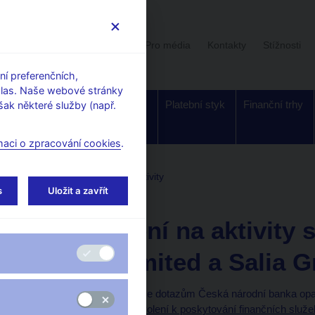
Uživatelská sekce
Stalo se
Pro média
Kontakty
Stížnosti
í preferenčních,
hlas. Naše webové stránky
Dohled a
Bankovky a
Platební styk
Finanční trhy
ak některé služby (např.
regulace
mince
maci o zpracování cookies
.
tele
Upozornění ČNB na aktivity
s
Uložit a zavřít
17. 3. 2017
Upozornění na aktivity 
Funds Limited a Salia 
Vzhledem k množícím se dotazům Česká národní banka opa
Limited nemá žádné povolení k poskytování finančních služe