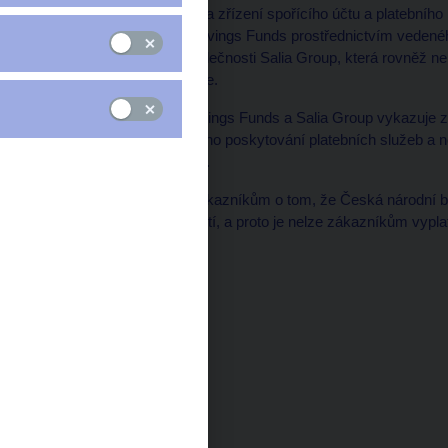
Limited klientům nabízela zřízení spořícího účtu a platebního
povolení. Společnost Savings Funds prostřednictvím vedené
zisků z investice do společnosti Salia Group, která rovněž 
služeb v České republice.
Činnost společností Savings Funds a Salia Group vykazuje 
veřejnosti, neoprávněného poskytování platebních služeb 
prostředků od veřejnosti.
Informace sdělovaná zákazníkům o tom, že Česká národní b
účtech těchto společností, a proto je nelze zákazníkům vypla