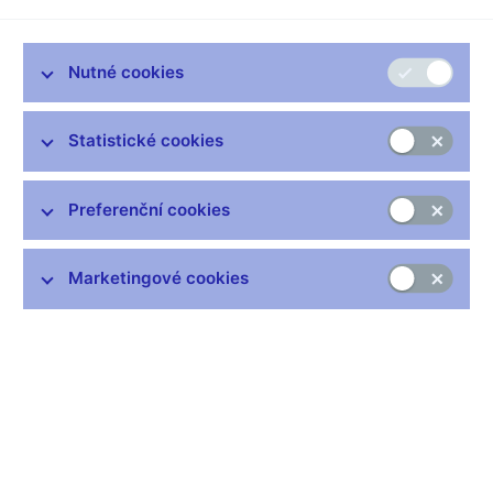
http://www.moneymoney.cz/, nemá v současné době žádné
oprávnění k poskytování investičních ani jiných služeb na
finančním trhu v České republice.
Nutné cookies
Seznamy regulovaných a registrovaných subjektů
jsou
zveřejněny na webových stránkách České národní banky.
Statistické cookies
Odbor komunikace ČNB
Preferenční cookies
Upozornění ČNB
Marketingové cookies
Upozornění ČNB na aktivity
Závažná porušení směnárenského zákona
Desatero spotřebitele
Desatero pro klienta směnárny
Desatero pro drobné investory do podnikových
dluhopisů