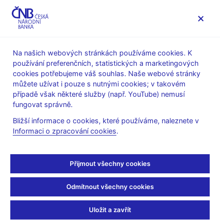
MENU
Na našich webových stránkách používáme cookies. K
používání preferenčních, statistických a marketingových
Úvod
Dohled a regulace
Ochrana spotřebitele
cookies potřebujeme váš souhlas. Naše webové stránky
Upozornění ČNB na aktivity
můžete užívat i pouze s nutnými cookies; v takovém
případě však některé služby (např. YouTube) nemusí
23. 7. 2013
fungovat správně.
Upozornění na aktivity
Bližší informace o cookies, které používáme, naleznete v
Informaci o zpracování cookies
.
společnosti SERINO
SENTES
Přijmout všechny cookies
Česká národní banka upozorňuje, že společnost SERINO
Odmítnout všechny cookies
SENTES s.r.o., IČO 241 56 892, se sídlem Primátorská 296/38,
180 00 Praha 8 - Libeň, která nabízí investiční služby
Uložit a zavřít
prostřednictvím internetové prezentace